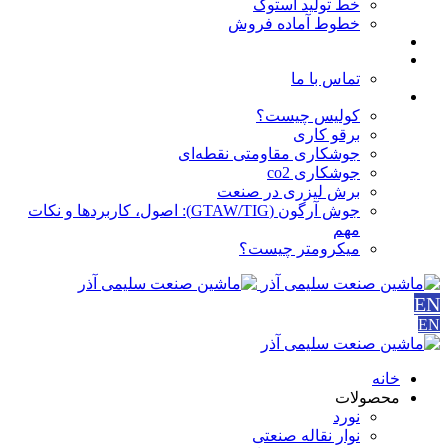
خط تولید استوک
خطوط آماده فروش
مقالات
درباره ما
تماس با ما
آموزش ها
کولیس چیست؟
برقو کاری
جوشکاری مقاومتی نقطه‌ای
جوشکاری co2
برش لیزری در صنعت
جوش آرگون (GTAW/TIG): اصول، کاربردها و نکات
مهم
میکرومتر چیست؟
EN
EN
خانه
محصولات
نورد
نوار نقاله صنعتی