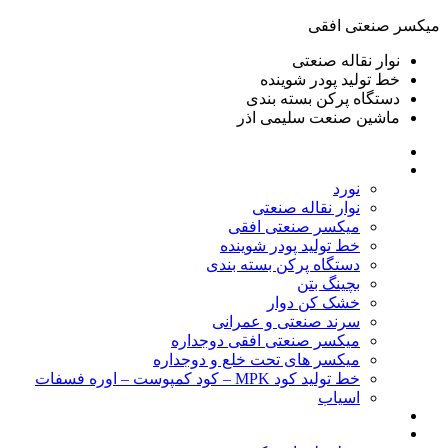
ميكسر صنعتی افقی
نوار نقاله صنعتی
خط تولید پودر شوينده
دستگاه پرکن بسته بندی
ماشين صنعت سليمی اذر
خانه
محصولات
نورد
نوار نقاله صنعتی
ميكسر صنعتی افقی
خط تولید پودر شوينده
دستگاه پرکن بسته بندی
بچينگ بتن
خشک کن دوار
سرند صنعتی و عمرانی
میکسر صنعتی افقی دوجداره
میکسر های تحت خلع و دوجداره
خط تولید کود MPK – کود کمپوست – اوره فسفات
اسیاب
گالری تصاویر
خطوط آماده فروش