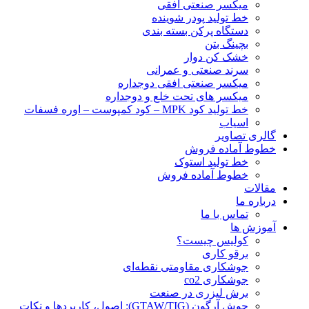
ميكسر صنعتی افقی
خط تولید پودر شوينده
دستگاه پرکن بسته بندی
بچينگ بتن
خشک کن دوار
سرند صنعتی و عمرانی
میکسر صنعتی افقی دوجداره
میکسر های تحت خلع و دوجداره
خط تولید کود MPK – کود کمپوست – اوره فسفات
اسیاب
گالری تصاویر
خطوط آماده فروش
خط تولید استوک
خطوط آماده فروش
مقالات
درباره ما
تماس با ما
آموزش ها
کولیس چیست؟
برقو کاری
جوشکاری مقاومتی نقطه‌ای
جوشکاری co2
برش لیزری در صنعت
جوش آرگون (GTAW/TIG): اصول، کاربردها و نکات