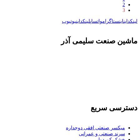
2
3
لینکداین
اینستاگرام
واتساپ
لینکداین
یوتیوب
ماشين صنعت سليمی آذر
تولید کننده و وارد کننده ماشین آلات صنعتی و خطوط تولیدی همچنین ارائه خدمات
علمی در زمینه واردات و بازرگانی و عقد قرارداد های بین المللی همچنین دریافت
نمایندگی و ارائه مشاوره بازرگانی خارجی به شرکت های بازرگانی واردات و
صادرات می بپردازد
دسترسی سریع
میکسر صنعتی افقی دوجداره
سرند صنعتی و عمرانی
خشک کن دوار