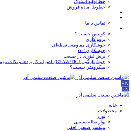
خط تولید استوک
خطوط آماده فروش
مقالات
درباره ما
تماس با ما
آموزش ها
کولیس چیست؟
برقو کاری
جوشکاری مقاومتی نقطه‌ای
جوشکاری co2
برش لیزری در صنعت
جوش آرگون (GTAW/TIG): اصول، کاربردها و نکات مهم
میکرومتر چیست؟
EN
EN
خانه
محصولات
نورد
نوار نقاله صنعتی
ميكسر صنعتی افقی