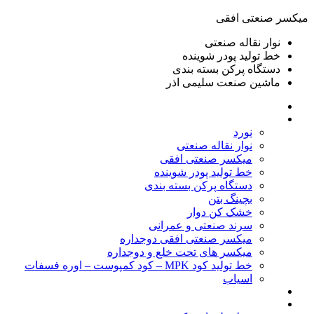
ميكسر صنعتی افقی
نوار نقاله صنعتی
خط تولید پودر شوينده
دستگاه پرکن بسته بندی
ماشين صنعت سليمی اذر
خانه
محصولات
نورد
نوار نقاله صنعتی
ميكسر صنعتی افقی
خط تولید پودر شوينده
دستگاه پرکن بسته بندی
بچينگ بتن
خشک کن دوار
سرند صنعتی و عمرانی
میکسر صنعتی افقی دوجداره
میکسر های تحت خلع و دوجداره
خط تولید کود MPK – کود کمپوست – اوره فسفات
اسیاب
گالری تصاویر
خطوط آماده فروش