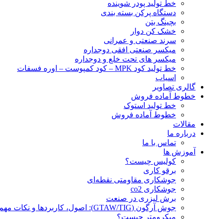
خط تولید پودر شوينده
دستگاه پرکن بسته بندی
بچينگ بتن
خشک کن دوار
سرند صنعتی و عمرانی
میکسر صنعتی افقی دوجداره
میکسر های تحت خلع و دوجداره
خط تولید کود MPK – کود کمپوست – اوره فسفات
اسیاب
گالری تصاویر
خطوط آماده فروش
خط تولید استوک
خطوط آماده فروش
مقالات
درباره ما
تماس با ما
آموزش ها
کولیس چیست؟
برقو کاری
جوشکاری مقاومتی نقطه‌ای
جوشکاری co2
برش لیزری در صنعت
جوش آرگون (GTAW/TIG): اصول، کاربردها و نکات مهم
میکرومتر چیست؟