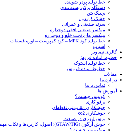
خط تولید پودر شوينده
دستگاه پرکن بسته بندی
بچينگ بتن
خشک کن دوار
سرند صنعتی و عمرانی
میکسر صنعتی افقی دوجداره
میکسر های تحت خلع و دوجداره
خط تولید کود MPK – کود کمپوست – اوره فسفات
اسیاب
گالری تصاویر
خطوط آماده فروش
خط تولید استوک
خطوط آماده فروش
مقالات
درباره ما
تماس با ما
آموزش ها
کولیس چیست؟
برقو کاری
جوشکاری مقاومتی نقطه‌ای
جوشکاری co2
برش لیزری در صنعت
جوش آرگون (GTAW/TIG): اصول، کاربردها و نکات مهم
میکرومتر چیست؟