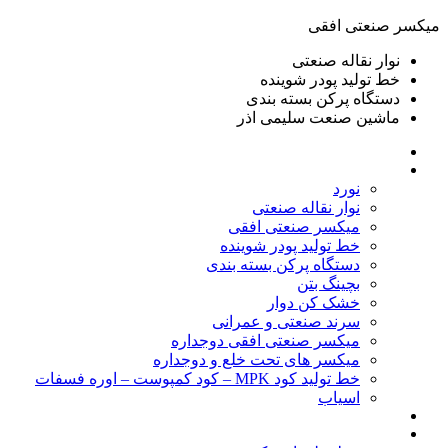
ميكسر صنعتی افقی
نوار نقاله صنعتی
خط تولید پودر شوينده
دستگاه پرکن بسته بندی
ماشين صنعت سليمی اذر
خانه
محصولات
نورد
نوار نقاله صنعتی
ميكسر صنعتی افقی
خط تولید پودر شوينده
دستگاه پرکن بسته بندی
بچينگ بتن
خشک کن دوار
سرند صنعتی و عمرانی
میکسر صنعتی افقی دوجداره
میکسر های تحت خلع و دوجداره
خط تولید کود MPK – کود کمپوست – اوره فسفات
اسیاب
گالری تصاویر
خطوط آماده فروش