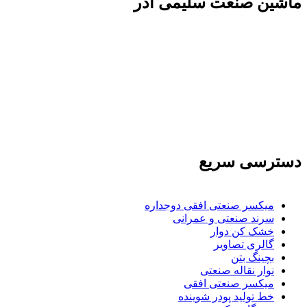
ماشين صنعت سليمی آذر
تولید کننده و وارد کننده ماشین آلات صنعتی و خطوط
تولیدی همچنین ارائه خدمات علمی در زمینه واردات و
بازرگانی و عقد قرارداد های بین المللی همچنین
دریافت نمایندگی و ارائه مشاوره بازرگانی خارجی به
شرکت های بازرگانی واردات و صادرات می بپردازد
دسترسی سریع
میکسر صنعتی افقی دوجداره
سرند صنعتی و عمرانی
خشک کن دوار
گالری تصاویر
بچينگ بتن
نوار نقاله صنعتی
ميكسر صنعتی افقی
خط تولید پودر شوينده