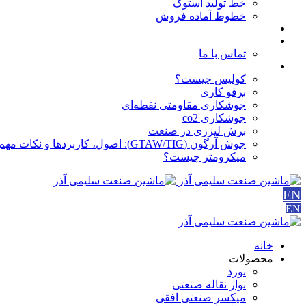
خط تولید استوک
خطوط آماده فروش
مقالات
درباره ما
تماس با ما
آموزش ها
کولیس چیست؟
برقو کاری
جوشکاری مقاومتی نقطه‌ای
جوشکاری co2
برش لیزری در صنعت
جوش آرگون (GTAW/TIG): اصول، کاربردها و نکات مهم
میکرومتر چیست؟
EN
EN
خانه
محصولات
نورد
نوار نقاله صنعتی
ميكسر صنعتی افقی