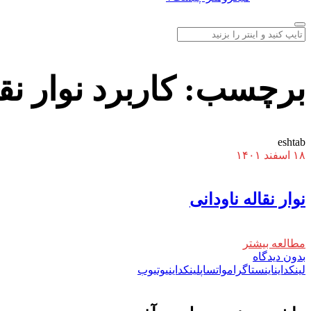
برچسب:
کاربرد نوار نق
eshtab
۱۸ اسفند ۱۴۰۱
نوار نقاله ناودانی
مطالعه بیشتر
بدون دیدگاه
لینکداین
اینستاگرام
واتساپ
لینکداین
یوتیوب