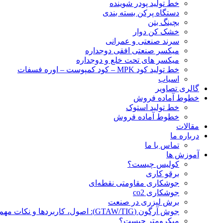
خط تولید پودر شوينده
دستگاه پرکن بسته بندی
بچينگ بتن
خشک کن دوار
سرند صنعتی و عمرانی
میکسر صنعتی افقی دوجداره
میکسر های تحت خلع و دوجداره
خط تولید کود MPK – کود کمپوست – اوره فسفات
اسیاب
گالری تصاویر
خطوط آماده فروش
خط تولید استوک
خطوط آماده فروش
مقالات
درباره ما
تماس با ما
آموزش ها
کولیس چیست؟
برقو کاری
جوشکاری مقاومتی نقطه‌ای
جوشکاری co2
برش لیزری در صنعت
جوش آرگون (GTAW/TIG): اصول، کاربردها و نکات مهم
میکرومتر چیست؟