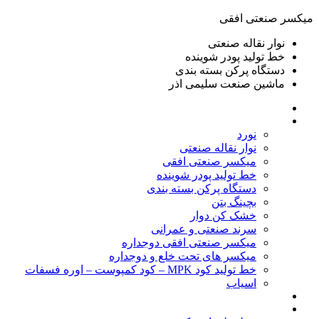
ميكسر صنعتی افقی
نوار نقاله صنعتی
خط تولید پودر شوينده
دستگاه پرکن بسته بندی
ماشين صنعت سليمی اذر
خانه
محصولات
نورد
نوار نقاله صنعتی
ميكسر صنعتی افقی
خط تولید پودر شوينده
دستگاه پرکن بسته بندی
بچينگ بتن
خشک کن دوار
سرند صنعتی و عمرانی
میکسر صنعتی افقی دوجداره
میکسر های تحت خلع و دوجداره
خط تولید کود MPK – کود کمپوست – اوره فسفات
اسیاب
گالری تصاویر
خطوط آماده فروش