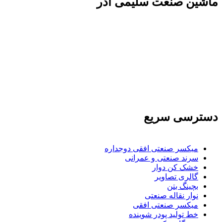
ماشين صنعت سليمی آذر
تولید کننده و وارد کننده ماشین آلات صنعتی و خطوط
تولیدی همچنین ارائه خدمات علمی در زمینه واردات و
بازرگانی و عقد قرارداد های بین المللی همچنین
دریافت نمایندگی و ارائه مشاوره بازرگانی خارجی به
شرکت های بازرگانی واردات و صادرات می بپردازد
دسترسی سریع
میکسر صنعتی افقی دوجداره
سرند صنعتی و عمرانی
خشک کن دوار
گالری تصاویر
بچينگ بتن
نوار نقاله صنعتی
ميكسر صنعتی افقی
خط تولید پودر شوينده