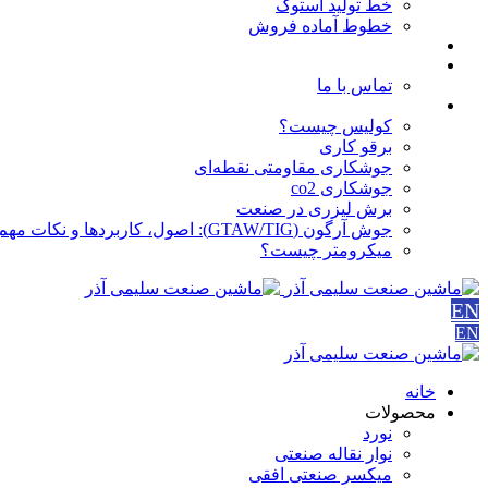
خط تولید استوک
خطوط آماده فروش
مقالات
درباره ما
تماس با ما
آموزش ها
کولیس چیست؟
برقو کاری
جوشکاری مقاومتی نقطه‌ای
جوشکاری co2
برش لیزری در صنعت
جوش آرگون (GTAW/TIG): اصول، کاربردها و نکات مهم
میکرومتر چیست؟
EN
EN
خانه
محصولات
نورد
نوار نقاله صنعتی
ميكسر صنعتی افقی