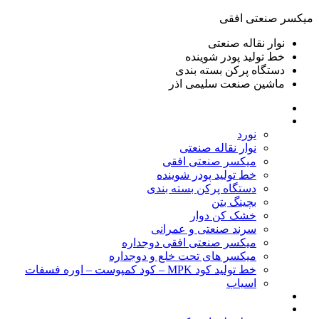
ميكسر صنعتی افقی
نوار نقاله صنعتی
خط تولید پودر شوينده
دستگاه پرکن بسته بندی
ماشين صنعت سليمی اذر
خانه
محصولات
نورد
نوار نقاله صنعتی
ميكسر صنعتی افقی
خط تولید پودر شوينده
دستگاه پرکن بسته بندی
بچينگ بتن
خشک کن دوار
سرند صنعتی و عمرانی
میکسر صنعتی افقی دوجداره
میکسر های تحت خلع و دوجداره
خط تولید کود MPK – کود کمپوست – اوره فسفات
اسیاب
گالری تصاویر
خطوط آماده فروش