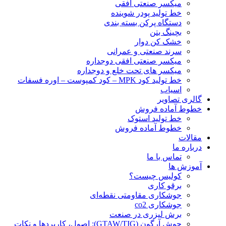
ميكسر صنعتی افقی
خط تولید پودر شوينده
دستگاه پرکن بسته بندی
بچينگ بتن
خشک کن دوار
سرند صنعتی و عمرانی
میکسر صنعتی افقی دوجداره
میکسر های تحت خلع و دوجداره
خط تولید کود MPK – کود کمپوست – اوره فسفات
اسیاب
گالری تصاویر
خطوط آماده فروش
خط تولید استوک
خطوط آماده فروش
مقالات
درباره ما
تماس با ما
آموزش ها
کولیس چیست؟
برقو کاری
جوشکاری مقاومتی نقطه‌ای
جوشکاری co2
برش لیزری در صنعت
جوش آرگون (GTAW/TIG): اصول، کاربردها و نکات