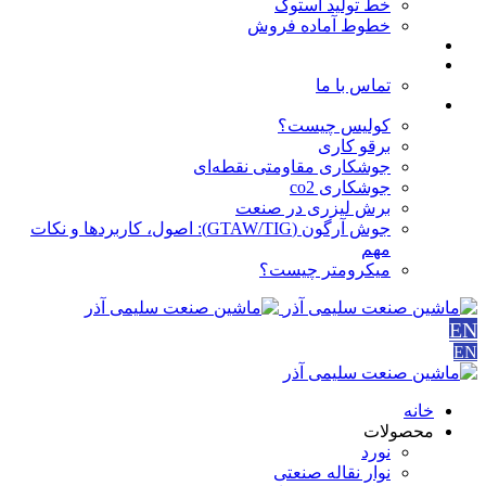
خط تولید استوک
خطوط آماده فروش
مقالات
درباره ما
تماس با ما
آموزش ها
کولیس چیست؟
برقو کاری
جوشکاری مقاومتی نقطه‌ای
جوشکاری co2
برش لیزری در صنعت
جوش آرگون (GTAW/TIG): اصول، کاربردها و نکات
مهم
میکرومتر چیست؟
EN
EN
خانه
محصولات
نورد
نوار نقاله صنعتی