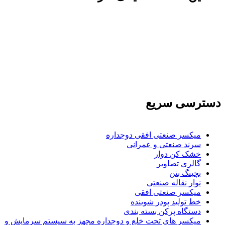
تولید کننده و وارد کننده ماشین آلات صنعتی و خطوط تولیدی همچنین ارائه خدمات
علمی در زمینه واردات و بازرگانی و عقد قرارداد های بین المللی همچنین دریافت
نمایندگی و ارائه مشاوره بازرگانی خارجی به شرکت های بازرگانی واردات و
صادرات می بپردازد
دسترسی سریع
میکسر صنعتی افقی دوجداره
سرند صنعتی و عمرانی
خشک کن دوار
گالری تصاویر
بچينگ بتن
نوار نقاله صنعتی
ميكسر صنعتی افقی
خط تولید پودر شوينده
دستگاه پرکن بسته بندی
میکسر های تحت خلع و دوجداره مجهز به سیستم سرمایش و