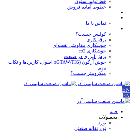
خط تولید استوک
خطوط آماده فروش
مقالات
درباره ما
تماس با ما
آموزش ها
کولیس چیست؟
برقو کاری
جوشکاری مقاومتی نقطه‌ای
جوشکاری co2
برش لیزری در صنعت
جوش آرگون (GTAW/TIG): اصول، کاربردها و نکات
مهم
میکرومتر چیست؟
EN
EN
خانه
محصولات
نورد
نوار نقاله صنعتی