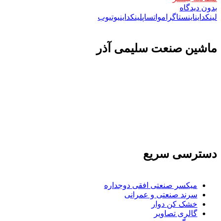
بدون دیدگاه
لینکداین
اینستاگرام
واتساپ
لینکداین
یوتیوب
ماشين صنعت سليمی آذر
تولید کننده و وارد کننده ماشین آلات صنعتی و خطوط تولیدی همچنین ارائه خدمات
علمی در زمینه واردات و بازرگانی و عقد قرارداد های بین المللی همچنین دریافت
نمایندگی و ارائه مشاوره بازرگانی خارجی به شرکت های بازرگانی واردات و
صادرات می بپردازد
دسترسی سریع
میکسر صنعتی افقی دوجداره
سرند صنعتی و عمرانی
خشک کن دوار
گالری تصاویر