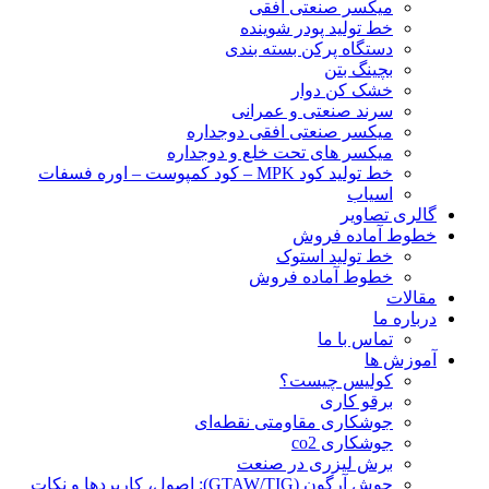
ميكسر صنعتی افقی
خط تولید پودر شوينده
دستگاه پرکن بسته بندی
بچينگ بتن
خشک کن دوار
سرند صنعتی و عمرانی
میکسر صنعتی افقی دوجداره
میکسر های تحت خلع و دوجداره
خط تولید کود MPK – کود کمپوست – اوره فسفات
اسیاب
گالری تصاویر
خطوط آماده فروش
خط تولید استوک
خطوط آماده فروش
مقالات
درباره ما
تماس با ما
آموزش ها
کولیس چیست؟
برقو کاری
جوشکاری مقاومتی نقطه‌ای
جوشکاری co2
برش لیزری در صنعت
جوش آرگون (GTAW/TIG): اصول، کاربردها و نکات