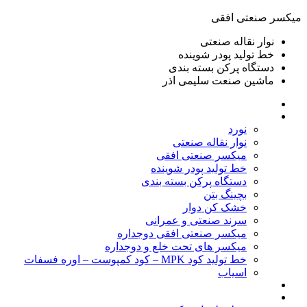
ميكسر صنعتی افقی
نوار نقاله صنعتی
خط تولید پودر شوينده
دستگاه پرکن بسته بندی
ماشين صنعت سليمی اذر
خانه
محصولات
نورد
نوار نقاله صنعتی
ميكسر صنعتی افقی
خط تولید پودر شوينده
دستگاه پرکن بسته بندی
بچينگ بتن
خشک کن دوار
سرند صنعتی و عمرانی
میکسر صنعتی افقی دوجداره
میکسر های تحت خلع و دوجداره
خط تولید کود MPK – کود کمپوست – اوره فسفات
اسیاب
گالری تصاویر
خطوط آماده فروش