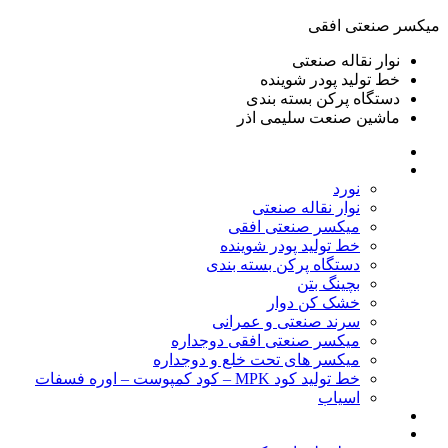
ميكسر صنعتی افقی
نوار نقاله صنعتی
خط تولید پودر شوينده
دستگاه پرکن بسته بندی
ماشين صنعت سليمی اذر
خانه
محصولات
نورد
نوار نقاله صنعتی
ميكسر صنعتی افقی
خط تولید پودر شوينده
دستگاه پرکن بسته بندی
بچينگ بتن
خشک کن دوار
سرند صنعتی و عمرانی
میکسر صنعتی افقی دوجداره
میکسر های تحت خلع و دوجداره
خط تولید کود MPK – کود کمپوست – اوره فسفات
اسیاب
گالری تصاویر
خطوط آماده فروش