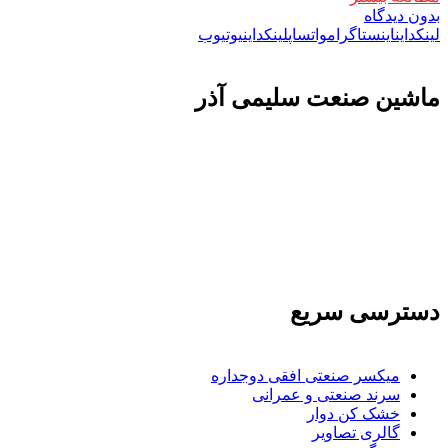
بدون دیدگاه
لینکداین
اینستاگرام
واتساپ
لینکداین
یوتیوب
ماشين صنعت سليمی آذر
تولید کننده و وارد کننده ماشین آلات صنعتی و خطوط تولیدی همچنین ارائه خدمات
علمی در زمینه واردات و بازرگانی و عقد قرارداد های بین المللی همچنین دریافت
نمایندگی و ارائه مشاوره بازرگانی خارجی به شرکت های بازرگانی واردات و
صادرات می بپردازد
دسترسی سریع
میکسر صنعتی افقی دوجداره
سرند صنعتی و عمرانی
خشک کن دوار
گالری تصاویر