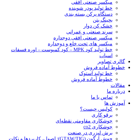
ميكسر صنعتی افقی
خط تولید پودر شوينده
دستگاه پرکن بسته بندی
بچينگ بتن
خشک کن دوار
سرند صنعتی و عمرانی
میکسر صنعتی افقی دوجداره
میکسر های تحت خلع و دوجداره
خط تولید کود MPK – کود کمپوست – اوره فسفات
اسیاب
گالری تصاویر
خطوط آماده فروش
خط تولید استوک
خطوط آماده فروش
مقالات
درباره ما
تماس با ما
آموزش ها
کولیس چیست؟
برقو کاری
جوشکاری مقاومتی نقطه‌ای
جوشکاری co2
برش لیزری در صنعت
جوش آرگون (GTAW/TIG): اصول، کاربردها و نکات