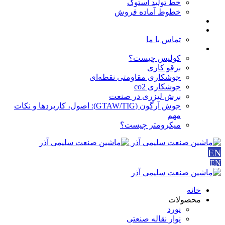
خط تولید استوک
خطوط آماده فروش
مقالات
درباره ما
تماس با ما
آموزش ها
کولیس چیست؟
برقو کاری
جوشکاری مقاومتی نقطه‌ای
جوشکاری co2
برش لیزری در صنعت
جوش آرگون (GTAW/TIG): اصول، کاربردها و نکات
مهم
میکرومتر چیست؟
EN
EN
خانه
محصولات
نورد
نوار نقاله صنعتی