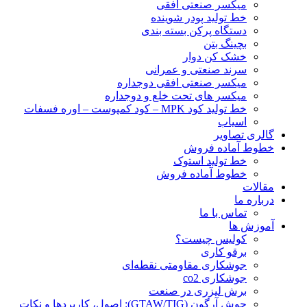
ميكسر صنعتی افقی
خط تولید پودر شوينده
دستگاه پرکن بسته بندی
بچينگ بتن
خشک کن دوار
سرند صنعتی و عمرانی
میکسر صنعتی افقی دوجداره
میکسر های تحت خلع و دوجداره
خط تولید کود MPK – کود کمپوست – اوره فسفات
اسیاب
گالری تصاویر
خطوط آماده فروش
خط تولید استوک
خطوط آماده فروش
مقالات
درباره ما
تماس با ما
آموزش ها
کولیس چیست؟
برقو کاری
جوشکاری مقاومتی نقطه‌ای
جوشکاری co2
برش لیزری در صنعت
جوش آرگون (GTAW/TIG): اصول، کاربردها و نکات