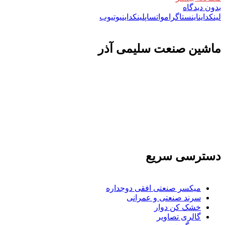
بدون دیدگاه
لینکداین
اینستاگرام
واتساپ
لینکداین
یوتیوب
ماشين صنعت سليمی آذر
تولید کننده و وارد کننده ماشین آلات صنعتی و خطوط تولیدی همچنین ارائه خدمات
علمی در زمینه واردات و بازرگانی و عقد قرارداد های بین المللی همچنین دریافت
نمایندگی و ارائه مشاوره بازرگانی خارجی به شرکت های بازرگانی واردات و
صادرات می بپردازد
دسترسی سریع
میکسر صنعتی افقی دوجداره
سرند صنعتی و عمرانی
خشک کن دوار
گالری تصاویر