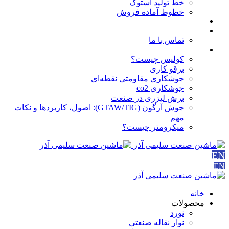
خط تولید استوک
خطوط آماده فروش
مقالات
درباره ما
تماس با ما
آموزش ها
کولیس چیست؟
برقو کاری
جوشکاری مقاومتی نقطه‌ای
جوشکاری co2
برش لیزری در صنعت
جوش آرگون (GTAW/TIG): اصول، کاربردها و نکات
مهم
میکرومتر چیست؟
EN
EN
خانه
محصولات
نورد
نوار نقاله صنعتی