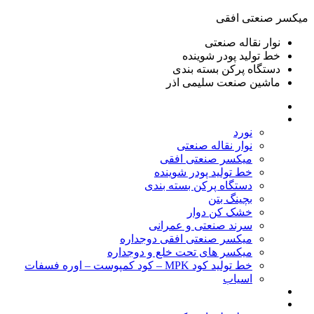
ميكسر صنعتی افقی
نوار نقاله صنعتی
خط تولید پودر شوينده
دستگاه پرکن بسته بندی
ماشين صنعت سليمی اذر
خانه
محصولات
نورد
نوار نقاله صنعتی
ميكسر صنعتی افقی
خط تولید پودر شوينده
دستگاه پرکن بسته بندی
بچينگ بتن
خشک کن دوار
سرند صنعتی و عمرانی
میکسر صنعتی افقی دوجداره
میکسر های تحت خلع و دوجداره
خط تولید کود MPK – کود کمپوست – اوره فسفات
اسیاب
گالری تصاویر
خطوط آماده فروش