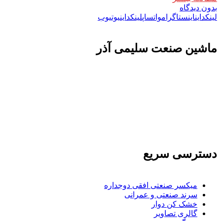
بدون دیدگاه
لینکداین
اینستاگرام
واتساپ
لینکداین
یوتیوب
ماشين صنعت سليمی آذر
تولید کننده و وارد کننده ماشین آلات صنعتی و خطوط تولیدی همچنین ارائه خدمات
علمی در زمینه واردات و بازرگانی و عقد قرارداد های بین المللی همچنین دریافت
نمایندگی و ارائه مشاوره بازرگانی خارجی به شرکت های بازرگانی واردات و
صادرات می بپردازد
دسترسی سریع
میکسر صنعتی افقی دوجداره
سرند صنعتی و عمرانی
خشک کن دوار
گالری تصاویر