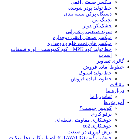
ميكسر صنعتی افقی
خط تولید پودر شوينده
دستگاه پرکن بسته بندی
بچينگ بتن
خشک کن دوار
سرند صنعتی و عمرانی
میکسر صنعتی افقی دوجداره
میکسر های تحت خلع و دوجداره
خط تولید کود MPK – کود کمپوست – اوره فسفات
اسیاب
گالری تصاویر
خطوط آماده فروش
خط تولید استوک
خطوط آماده فروش
مقالات
درباره ما
تماس با ما
آموزش ها
کولیس چیست؟
برقو کاری
جوشکاری مقاومتی نقطه‌ای
جوشکاری co2
برش لیزری در صنعت
جوش آرگون (GTAW/TIG): اصول، کاربردها و نکات