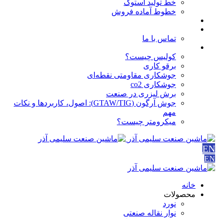
خط تولید استوک
خطوط آماده فروش
مقالات
درباره ما
تماس با ما
آموزش ها
کولیس چیست؟
برقو کاری
جوشکاری مقاومتی نقطه‌ای
جوشکاری co2
برش لیزری در صنعت
جوش آرگون (GTAW/TIG): اصول، کاربردها و نکات
مهم
میکرومتر چیست؟
EN
EN
خانه
محصولات
نورد
نوار نقاله صنعتی