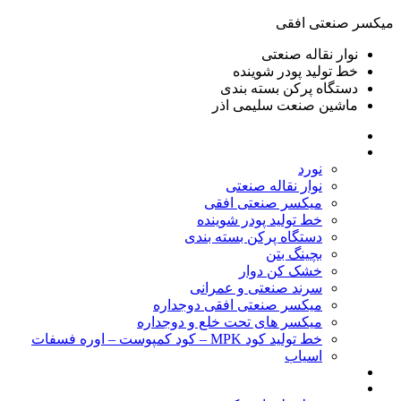
ميكسر صنعتی افقی
نوار نقاله صنعتی
خط تولید پودر شوينده
دستگاه پرکن بسته بندی
ماشين صنعت سليمی اذر
خانه
محصولات
نورد
نوار نقاله صنعتی
ميكسر صنعتی افقی
خط تولید پودر شوينده
دستگاه پرکن بسته بندی
بچينگ بتن
خشک کن دوار
سرند صنعتی و عمرانی
میکسر صنعتی افقی دوجداره
میکسر های تحت خلع و دوجداره
خط تولید کود MPK – کود کمپوست – اوره فسفات
اسیاب
گالری تصاویر
خطوط آماده فروش