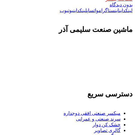
بدون دیدگاه
لینکداین
اینستاگرام
واتساپ
لینکداین
یوتیوب
ماشين صنعت سليمی آذر
تولید کننده و وارد کننده ماشین آلات صنعتی و خطوط تولیدی همچنین ارائه خدمات
علمی در زمینه واردات و بازرگانی و عقد قرارداد های بین المللی همچنین دریافت
نمایندگی و ارائه مشاوره بازرگانی خارجی به شرکت های بازرگانی واردات و
صادرات می بپردازد
دسترسی سریع
میکسر صنعتی افقی دوجداره
سرند صنعتی و عمرانی
خشک کن دوار
گالری تصاویر