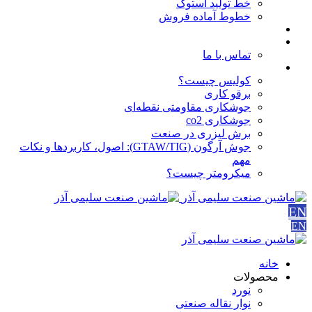
خط تولید استوک
خطوط آماده فروش
مقالات
درباره ما
تماس با ما
آموزش ها
کولیس چیست؟
برقو کاری
جوشکاری مقاومتی نقطه‌ای
جوشکاری co2
برش لیزری در صنعت
جوش آرگون (GTAW/TIG): اصول، کاربردها و نکات
مهم
میکرومتر چیست؟
EN
EN
خانه
محصولات
نورد
نوار نقاله صنعتی