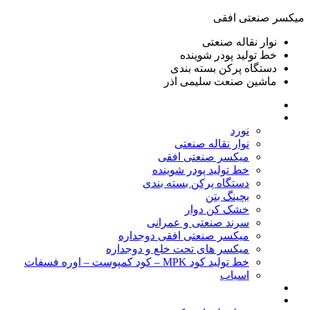
ميكسر صنعتی افقی
نوار نقاله صنعتی
خط تولید پودر شوينده
دستگاه پرکن بسته بندی
ماشين صنعت سليمی اذر
خانه
محصولات
نورد
نوار نقاله صنعتی
ميكسر صنعتی افقی
خط تولید پودر شوينده
دستگاه پرکن بسته بندی
بچينگ بتن
خشک کن دوار
سرند صنعتی و عمرانی
میکسر صنعتی افقی دوجداره
میکسر های تحت خلع و دوجداره
خط تولید کود MPK – کود کمپوست – اوره فسفات
اسیاب
گالری تصاویر
خطوط آماده فروش