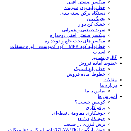
ميكسر صنعتی افقی
خط تولید پودر شوينده
دستگاه پرکن بسته بندی
بچينگ بتن
خشک کن دوار
سرند صنعتی و عمرانی
میکسر صنعتی افقی دوجداره
میکسر های تحت خلع و دوجداره
خط تولید کود MPK – کود کمپوست – اوره فسفات
اسیاب
گالری تصاویر
خطوط آماده فروش
خط تولید استوک
خطوط آماده فروش
مقالات
درباره ما
تماس با ما
آموزش ها
کولیس چیست؟
برقو کاری
جوشکاری مقاومتی نقطه‌ای
جوشکاری co2
برش لیزری در صنعت
جوش آرگون (GTAW/TIG): اصول، کاربردها و نکات