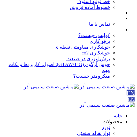
خط تولید استوک
خطوط آماده فروش
مقالات
درباره ما
تماس با ما
آموزش ها
کولیس چیست؟
برقو کاری
جوشکاری مقاومتی نقطه‌ای
جوشکاری co2
برش لیزری در صنعت
جوش آرگون (GTAW/TIG): اصول، کاربردها و نکات
مهم
میکرومتر چیست؟
EN
EN
خانه
محصولات
نورد
نوار نقاله صنعتی