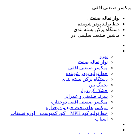
ميكسر صنعتی افقی
نوار نقاله صنعتی
خط تولید پودر شوينده
دستگاه پرکن بسته بندی
ماشين صنعت سليمی اذر
خانه
محصولات
نورد
نوار نقاله صنعتی
ميكسر صنعتی افقی
خط تولید پودر شوينده
دستگاه پرکن بسته بندی
بچينگ بتن
خشک کن دوار
سرند صنعتی و عمرانی
میکسر صنعتی افقی دوجداره
میکسر های تحت خلع و دوجداره
خط تولید کود MPK – کود کمپوست – اوره فسفات
اسیاب
گالری تصاویر
خطوط آماده فروش