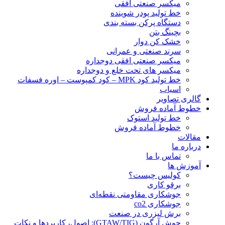
ميكسر صنعتی افقی
خط تولید پودر شوينده
دستگاه پرکن بسته بندی
بچينگ بتن
خشک کن دوار
سرند صنعتی و عمرانی
میکسر صنعتی افقی دوجداره
میکسر های تحت خلع و دوجداره
خط تولید کود MPK – کود کمپوست – اوره فسفات
اسیاب
گالری تصاویر
خطوط آماده فروش
خط تولید استوک
خطوط آماده فروش
مقالات
درباره ما
تماس با ما
آموزش ها
کولیس چیست؟
برقو کاری
جوشکاری مقاومتی نقطه‌ای
جوشکاری co2
برش لیزری در صنعت
جوش آرگون (GTAW/TIG): اصول، کاربردها و نکات