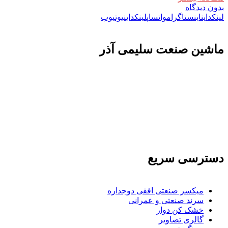
بدون دیدگاه
لینکداین
اینستاگرام
واتساپ
لینکداین
یوتیوب
ماشين صنعت سليمی آذر
تولید کننده و وارد کننده ماشین آلات صنعتی و خطوط تولیدی همچنین ارائه خدمات
علمی در زمینه واردات و بازرگانی و عقد قرارداد های بین المللی همچنین دریافت
نمایندگی و ارائه مشاوره بازرگانی خارجی به شرکت های بازرگانی واردات و
صادرات می بپردازد
دسترسی سریع
میکسر صنعتی افقی دوجداره
سرند صنعتی و عمرانی
خشک کن دوار
گالری تصاویر