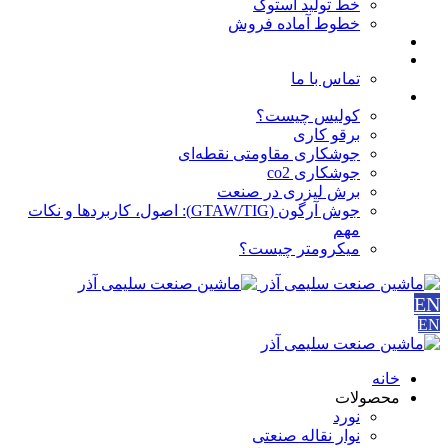
خط تولید استوک
خطوط آماده فروش
مقالات
درباره ما
تماس با ما
آموزش ها
کولیس چیست؟
برقو کاری
جوشکاری مقاومتی نقطه‌ای
جوشکاری co2
برش لیزری در صنعت
جوش آرگون (GTAW/TIG): اصول، کاربردها و نکات
مهم
میکرومتر چیست؟
EN
EN
خانه
محصولات
نورد
نوار نقاله صنعتی