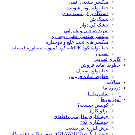
ميكسر صنعتی افقی
خط تولید پودر شوينده
دستگاه پرکن بسته بندی
بچينگ بتن
خشک کن دوار
سرند صنعتی و عمرانی
میکسر صنعتی افقی دوجداره
میکسر های تحت خلع و دوجداره
خط تولید کود MPK – کود کمپوست – اوره فسفات
اسیاب
گالری تصاویر
خطوط آماده فروش
خط تولید استوک
خطوط آماده فروش
مقالات
درباره ما
تماس با ما
آموزش ها
کولیس چیست؟
برقو کاری
جوشکاری مقاومتی نقطه‌ای
جوشکاری co2
برش لیزری در صنعت
جوش آرگون (GTAW/TIG): اصول، کاربردها و نکات