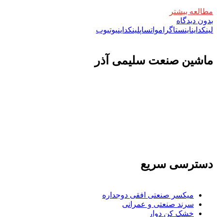
مطالعه بیشتر
بدون دیدگاه
لینکداین
اینستاگرام
واتساپ
لینکداین
یوتیوب
ماشين صنعت سليمی آذر
تولید کننده و وارد کننده ماشین آلات صنعتی و خطوط تولیدی همچنین ارائه خدمات
علمی در زمینه واردات و بازرگانی و عقد قرارداد های بین المللی همچنین دریافت
نمایندگی و ارائه مشاوره بازرگانی خارجی به شرکت های بازرگانی واردات و
صادرات می بپردازد
دسترسی سریع
میکسر صنعتی افقی دوجداره
سرند صنعتی و عمرانی
خشک کن دوار