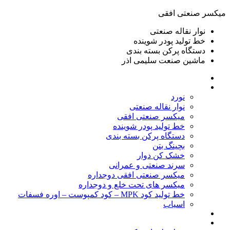
ميكسر صنعتی افقی
نوار نقاله صنعتی
خط تولید پودر شوينده
دستگاه پرکن بسته بندی
ماشين صنعت سليمی اذر
خانه
محصولات
نورد
نوار نقاله صنعتی
ميكسر صنعتی افقی
خط تولید پودر شوينده
دستگاه پرکن بسته بندی
بچينگ بتن
خشک کن دوار
سرند صنعتی و عمرانی
میکسر صنعتی افقی دوجداره
میکسر های تحت خلع و دوجداره
خط تولید کود MPK – کود کمپوست – اوره فسفات
اسیاب
گالری تصاویر
خطوط آماده فروش