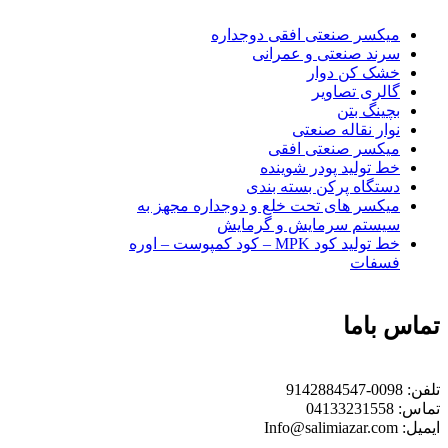
میکسر صنعتی افقی دوجداره
سرند صنعتی و عمرانی
خشک کن دوار
گالری تصاویر
بچينگ بتن
نوار نقاله صنعتی
ميكسر صنعتی افقی
خط تولید پودر شوينده
دستگاه پرکن بسته بندی
میکسر های تحت خلع و دوجداره مجهز به
سیستم سرمایش و گرمایش
خط تولید کود MPK – کود کمپوست – اوره
فسفات
تماس باما
تلفن:
0098-9142884547
تماس:
04133231558
ایمیل:
Info@salimiazar.com