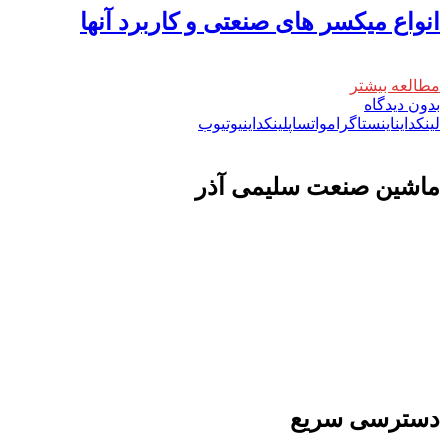
انواع میکسر های صنعتی و کاربرد آنها
مطالعه بیشتر
بدون دیدگاه
لینکداین
اینستاگرام
واتساپ
لینکداین
یوتیوب
ماشين صنعت سليمی آذر
تولید کننده و وارد کننده ماشین آلات صنعتی و خطوط
تولیدی همچنین ارائه خدمات علمی در زمینه واردات و
بازرگانی و عقد قرارداد های بین المللی همچنین
دریافت نمایندگی و ارائه مشاوره بازرگانی خارجی به
شرکت های بازرگانی واردات و صادرات می بپردازد
دسترسی سریع