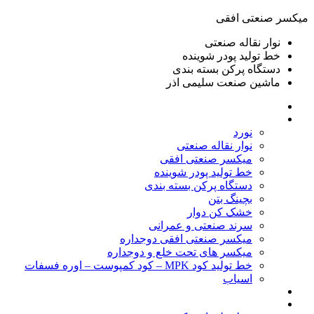
ميكسر صنعتی افقی
نوار نقاله صنعتی
خط تولید پودر شوينده
دستگاه پرکن بسته بندی
ماشين صنعت سليمی اذر
خانه
محصولات
نورد
نوار نقاله صنعتی
ميكسر صنعتی افقی
خط تولید پودر شوينده
دستگاه پرکن بسته بندی
بچينگ بتن
خشک کن دوار
سرند صنعتی و عمرانی
میکسر صنعتی افقی دوجداره
میکسر های تحت خلع و دوجداره
خط تولید کود MPK – کود کمپوست – اوره فسفات
اسیاب
گالری تصاویر
خطوط آماده فروش