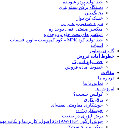
خط تولید پودر شوينده
دستگاه پرکن بسته بندی
بچينگ بتن
خشک کن دوار
سرند صنعتی و عمرانی
میکسر صنعتی افقی دوجداره
میکسر های تحت خلع و دوجداره
خط تولید کود MPK – کود کمپوست – اوره فسفات
اسیاب
گالری تصاویر
خطوط آماده فروش
خط تولید استوک
خطوط آماده فروش
مقالات
درباره ما
تماس با ما
آموزش ها
کولیس چیست؟
برقو کاری
جوشکاری مقاومتی نقطه‌ای
جوشکاری co2
برش لیزری در صنعت
جوش آرگون (GTAW/TIG): اصول، کاربردها و نکات مهم
میکرومتر چیست؟