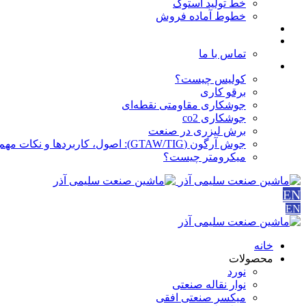
خط تولید استوک
خطوط آماده فروش
مقالات
درباره ما
تماس با ما
آموزش ها
کولیس چیست؟
برقو کاری
جوشکاری مقاومتی نقطه‌ای
جوشکاری co2
برش لیزری در صنعت
جوش آرگون (GTAW/TIG): اصول، کاربردها و نکات مهم
میکرومتر چیست؟
EN
EN
خانه
محصولات
نورد
نوار نقاله صنعتی
ميكسر صنعتی افقی