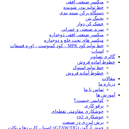
ميكسر صنعتی افقی
خط تولید پودر شوينده
دستگاه پرکن بسته بندی
بچينگ بتن
خشک کن دوار
سرند صنعتی و عمرانی
میکسر صنعتی افقی دوجداره
میکسر های تحت خلع و دوجداره
خط تولید کود MPK – کود کمپوست – اوره فسفات
اسیاب
گالری تصاویر
خطوط آماده فروش
خط تولید استوک
خطوط آماده فروش
مقالات
درباره ما
تماس با ما
آموزش ها
کولیس چیست؟
برقو کاری
جوشکاری مقاومتی نقطه‌ای
جوشکاری co2
برش لیزری در صنعت
جوش آرگون (GTAW/TIG): اصول، کاربردها و نکات