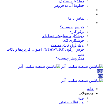
خط تولید استوک
خطوط آماده فروش
مقالات
درباره ما
تماس با ما
آموزش ها
کولیس چیست؟
برقو کاری
جوشکاری مقاومتی نقطه‌ای
جوشکاری co2
برش لیزری در صنعت
جوش آرگون (GTAW/TIG): اصول، کاربردها و نکات
مهم
میکرومتر چیست؟
EN
EN
خانه
محصولات
نورد
نوار نقاله صنعتی