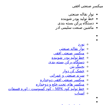
ميكسر صنعتی افقی
نوار نقاله صنعتی
خط تولید پودر شوينده
دستگاه پرکن بسته بندی
ماشين صنعت سليمی اذر
خانه
محصولات
نورد
نوار نقاله صنعتی
ميكسر صنعتی افقی
خط تولید پودر شوينده
دستگاه پرکن بسته بندی
بچينگ بتن
خشک کن دوار
سرند صنعتی و عمرانی
میکسر صنعتی افقی دوجداره
میکسر های تحت خلع و دوجداره
خط تولید کود MPK – کود کمپوست – اوره فسفات
اسیاب
گالری تصاویر
خطوط آماده فروش