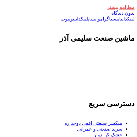
مطالعه بیشتر
بدون دیدگاه
لینکداین
اینستاگرام
واتساپ
لینکداین
یوتیوب
ماشين صنعت سليمی آذر
تولید کننده و وارد کننده ماشین آلات صنعتی و خطوط تولیدی همچنین ارائه خدمات
علمی در زمینه واردات و بازرگانی و عقد قرارداد های بین المللی همچنین دریافت
نمایندگی و ارائه مشاوره بازرگانی خارجی به شرکت های بازرگانی واردات و
صادرات می بپردازد
دسترسی سریع
میکسر صنعتی افقی دوجداره
سرند صنعتی و عمرانی
خشک کن دوار