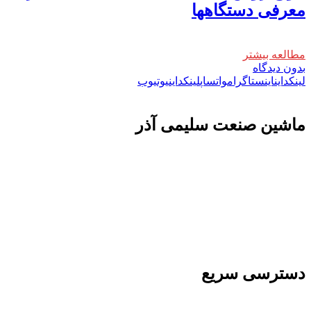
معرفی دستگاهها
مطالعه بیشتر
بدون دیدگاه
لینکداین
اینستاگرام
واتساپ
لینکداین
یوتیوب
ماشين صنعت سليمی آذر
تولید کننده و وارد کننده ماشین آلات صنعتی و خطوط تولیدی همچنین ارائه خدمات
علمی در زمینه واردات و بازرگانی و عقد قرارداد های بین المللی همچنین دریافت
نمایندگی و ارائه مشاوره بازرگانی خارجی به شرکت های بازرگانی واردات و
صادرات می بپردازد
دسترسی سریع