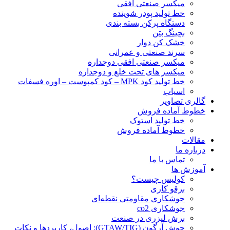
ميكسر صنعتی افقی
خط تولید پودر شوينده
دستگاه پرکن بسته بندی
بچينگ بتن
خشک کن دوار
سرند صنعتی و عمرانی
میکسر صنعتی افقی دوجداره
میکسر های تحت خلع و دوجداره
خط تولید کود MPK – کود کمپوست – اوره فسفات
اسیاب
گالری تصاویر
خطوط آماده فروش
خط تولید استوک
خطوط آماده فروش
مقالات
درباره ما
تماس با ما
آموزش ها
کولیس چیست؟
برقو کاری
جوشکاری مقاومتی نقطه‌ای
جوشکاری co2
برش لیزری در صنعت
جوش آرگون (GTAW/TIG): اصول، کاربردها و نکات