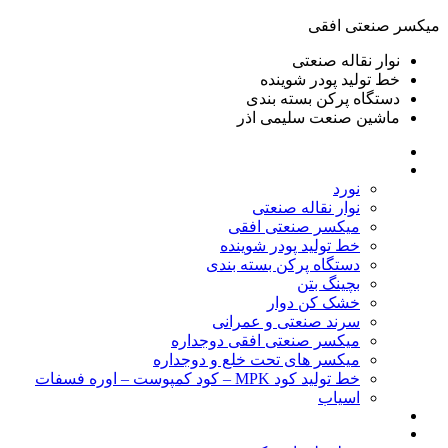
ميكسر صنعتی افقی
نوار نقاله صنعتی
خط تولید پودر شوينده
دستگاه پرکن بسته بندی
ماشين صنعت سليمی اذر
خانه
محصولات
نورد
نوار نقاله صنعتی
ميكسر صنعتی افقی
خط تولید پودر شوينده
دستگاه پرکن بسته بندی
بچينگ بتن
خشک کن دوار
سرند صنعتی و عمرانی
میکسر صنعتی افقی دوجداره
میکسر های تحت خلع و دوجداره
خط تولید کود MPK – کود کمپوست – اوره فسفات
اسیاب
گالری تصاویر
خطوط آماده فروش