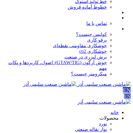
خط تولید استوک
خطوط آماده فروش
مقالات
درباره ما
تماس با ما
آموزش ها
کولیس چیست؟
برقو کاری
جوشکاری مقاومتی نقطه‌ای
جوشکاری co2
برش لیزری در صنعت
جوش آرگون (GTAW/TIG): اصول، کاربردها و نکات
مهم
میکرومتر چیست؟
EN
EN
خانه
محصولات
نورد
نوار نقاله صنعتی