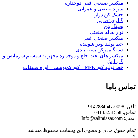
میکسر صنعتی افقی دوجداره
سرند صنعتی و عمرانی
خشک کن دوار
گالری تصاویر
بچينگ بتن
نوار نقاله صنعتی
ميكسر صنعتی افقی
خط تولید پودر شوينده
دستگاه پرکن بسته بندی
میکسر های تحت خلع و دوجداره مجهز به سیستم سرمایش و
گرمایش
خط تولید کود MPK – کود کمپوست – اوره فسفات
تماس باما
تلفن:
0098-9142884547
تماس:
04133231558
ایمیل:
Info@salimiazar.com
تمام حقوق مادی و معنوی این وبسایت محفوظ میباشد .
×