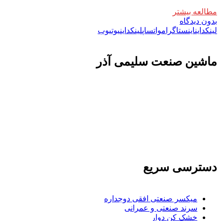
مطالعه بیشتر
بدون دیدگاه
لینکداین
اینستاگرام
واتساپ
لینکداین
یوتیوب
ماشين صنعت سليمی آذر
تولید کننده و وارد کننده ماشین آلات صنعتی و خطوط تولیدی همچنین ارائه خدمات
علمی در زمینه واردات و بازرگانی و عقد قرارداد های بین المللی همچنین دریافت
نمایندگی و ارائه مشاوره بازرگانی خارجی به شرکت های بازرگانی واردات و
صادرات می بپردازد
دسترسی سریع
میکسر صنعتی افقی دوجداره
سرند صنعتی و عمرانی
خشک کن دوار