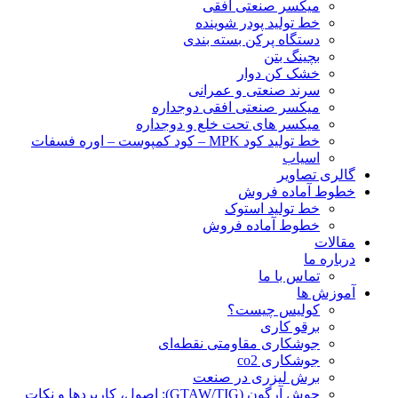
ميكسر صنعتی افقی
خط تولید پودر شوينده
دستگاه پرکن بسته بندی
بچينگ بتن
خشک کن دوار
سرند صنعتی و عمرانی
میکسر صنعتی افقی دوجداره
میکسر های تحت خلع و دوجداره
خط تولید کود MPK – کود کمپوست – اوره فسفات
اسیاب
گالری تصاویر
خطوط آماده فروش
خط تولید استوک
خطوط آماده فروش
مقالات
درباره ما
تماس با ما
آموزش ها
کولیس چیست؟
برقو کاری
جوشکاری مقاومتی نقطه‌ای
جوشکاری co2
برش لیزری در صنعت
جوش آرگون (GTAW/TIG): اصول، کاربردها و نکات