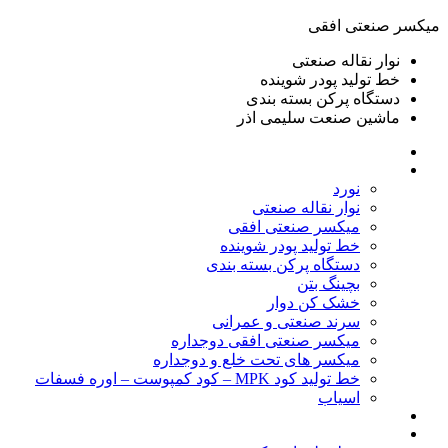
ميكسر صنعتی افقی
نوار نقاله صنعتی
خط تولید پودر شوينده
دستگاه پرکن بسته بندی
ماشين صنعت سليمی اذر
خانه
محصولات
نورد
نوار نقاله صنعتی
ميكسر صنعتی افقی
خط تولید پودر شوينده
دستگاه پرکن بسته بندی
بچينگ بتن
خشک کن دوار
سرند صنعتی و عمرانی
میکسر صنعتی افقی دوجداره
میکسر های تحت خلع و دوجداره
خط تولید کود MPK – کود کمپوست – اوره فسفات
اسیاب
گالری تصاویر
خطوط آماده فروش