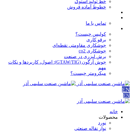
خط تولید استوک
خطوط آماده فروش
مقالات
درباره ما
تماس با ما
آموزش ها
کولیس چیست؟
برقو کاری
جوشکاری مقاومتی نقطه‌ای
جوشکاری co2
برش لیزری در صنعت
جوش آرگون (GTAW/TIG): اصول، کاربردها و نکات
مهم
میکرومتر چیست؟
EN
EN
خانه
محصولات
نورد
نوار نقاله صنعتی