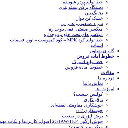
خط تولید پودر شوينده
دستگاه پرکن بسته بندی
بچينگ بتن
خشک کن دوار
سرند صنعتی و عمرانی
میکسر صنعتی افقی دوجداره
میکسر های تحت خلع و دوجداره
خط تولید کود MPK – کود کمپوست – اوره فسفات
اسیاب
گالری تصاویر
خطوط آماده فروش
خط تولید استوک
خطوط آماده فروش
مقالات
درباره ما
تماس با ما
آموزش ها
کولیس چیست؟
برقو کاری
جوشکاری مقاومتی نقطه‌ای
جوشکاری co2
برش لیزری در صنعت
جوش آرگون (GTAW/TIG): اصول، کاربردها و نکات مهم
میکرومتر چیست؟