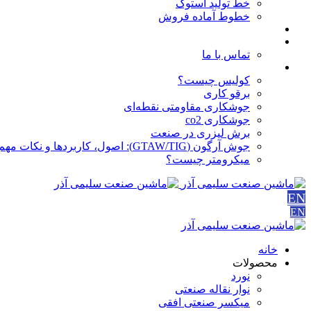
خط تولید استوک
خطوط آماده فروش
مقالات
درباره ما
تماس با ما
آموزش ها
کولیس چیست؟
برقو کاری
جوشکاری مقاومتی نقطه‌ای
جوشکاری co2
برش لیزری در صنعت
جوش آرگون (GTAW/TIG): اصول، کاربردها و نکات مهم
میکرومتر چیست؟
EN
EN
خانه
محصولات
نورد
نوار نقاله صنعتی
ميكسر صنعتی افقی