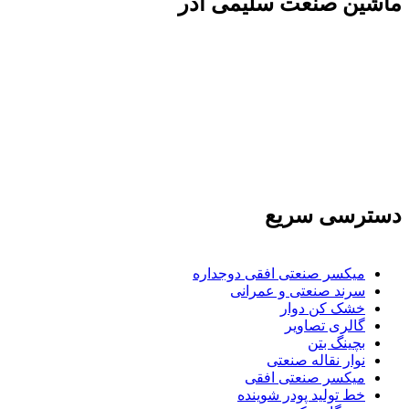
ماشين صنعت سليمی آذر
تولید کننده و وارد کننده ماشین آلات صنعتی و خطوط
تولیدی همچنین ارائه خدمات علمی در زمینه واردات و
بازرگانی و عقد قرارداد های بین المللی همچنین
دریافت نمایندگی و ارائه مشاوره بازرگانی خارجی به
شرکت های بازرگانی واردات و صادرات می بپردازد
دسترسی سریع
میکسر صنعتی افقی دوجداره
سرند صنعتی و عمرانی
خشک کن دوار
گالری تصاویر
بچينگ بتن
نوار نقاله صنعتی
ميكسر صنعتی افقی
خط تولید پودر شوينده