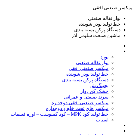
ميكسر صنعتی افقی
نوار نقاله صنعتی
خط تولید پودر شوينده
دستگاه پرکن بسته بندی
ماشين صنعت سليمی اذر
خانه
محصولات
نورد
نوار نقاله صنعتی
ميكسر صنعتی افقی
خط تولید پودر شوينده
دستگاه پرکن بسته بندی
بچينگ بتن
خشک کن دوار
سرند صنعتی و عمرانی
میکسر صنعتی افقی دوجداره
میکسر های تحت خلع و دوجداره
خط تولید کود MPK – کود کمپوست – اوره فسفات
اسیاب
گالری تصاویر
خطوط آماده فروش