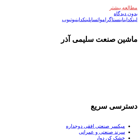
مطالعه بیشتر
بدون دیدگاه
لینکداین
اینستاگرام
واتساپ
لینکداین
یوتیوب
ماشين صنعت سليمی آذر
تولید کننده و وارد کننده ماشین آلات صنعتی و خطوط تولیدی همچنین ارائه خدمات
علمی در زمینه واردات و بازرگانی و عقد قرارداد های بین المللی همچنین دریافت
نمایندگی و ارائه مشاوره بازرگانی خارجی به شرکت های بازرگانی واردات و
صادرات می بپردازد
دسترسی سریع
میکسر صنعتی افقی دوجداره
سرند صنعتی و عمرانی
خشک کن دوار