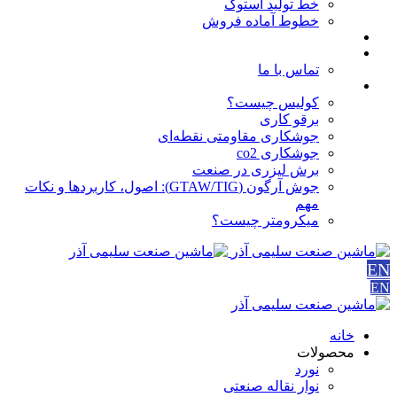
خط تولید استوک
خطوط آماده فروش
مقالات
درباره ما
تماس با ما
آموزش ها
کولیس چیست؟
برقو کاری
جوشکاری مقاومتی نقطه‌ای
جوشکاری co2
برش لیزری در صنعت
جوش آرگون (GTAW/TIG): اصول، کاربردها و نکات
مهم
میکرومتر چیست؟
EN
EN
خانه
محصولات
نورد
نوار نقاله صنعتی