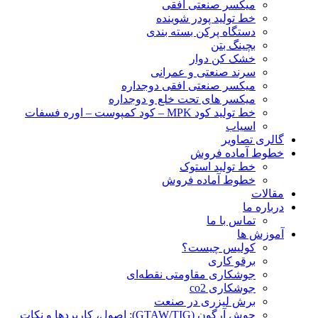
ميكسر صنعتی افقی
خط تولید پودر شوينده
دستگاه پرکن بسته بندی
بچينگ بتن
خشک کن دوار
سرند صنعتی و عمرانی
میکسر صنعتی افقی دوجداره
میکسر های تحت خلع و دوجداره
خط تولید کود MPK – کود کمپوست – اوره فسفات
اسیاب
گالری تصاویر
خطوط آماده فروش
خط تولید استوک
خطوط آماده فروش
مقالات
درباره ما
تماس با ما
آموزش ها
کولیس چیست؟
برقو کاری
جوشکاری مقاومتی نقطه‌ای
جوشکاری co2
برش لیزری در صنعت
جوش آرگون (GTAW/TIG): اصول، کاربردها و نکات