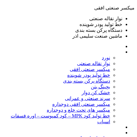
ميكسر صنعتی افقی
نوار نقاله صنعتی
خط تولید پودر شوينده
دستگاه پرکن بسته بندی
ماشين صنعت سليمی اذر
خانه
محصولات
نورد
نوار نقاله صنعتی
ميكسر صنعتی افقی
خط تولید پودر شوينده
دستگاه پرکن بسته بندی
بچينگ بتن
خشک کن دوار
سرند صنعتی و عمرانی
میکسر صنعتی افقی دوجداره
میکسر های تحت خلع و دوجداره
خط تولید کود MPK – کود کمپوست – اوره فسفات
اسیاب
گالری تصاویر
خطوط آماده فروش