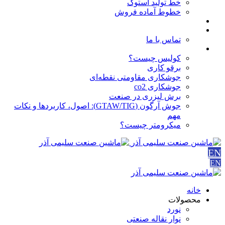
خط تولید استوک
خطوط آماده فروش
مقالات
درباره ما
تماس با ما
آموزش ها
کولیس چیست؟
برقو کاری
جوشکاری مقاومتی نقطه‌ای
جوشکاری co2
برش لیزری در صنعت
جوش آرگون (GTAW/TIG): اصول، کاربردها و نکات
مهم
میکرومتر چیست؟
EN
EN
خانه
محصولات
نورد
نوار نقاله صنعتی