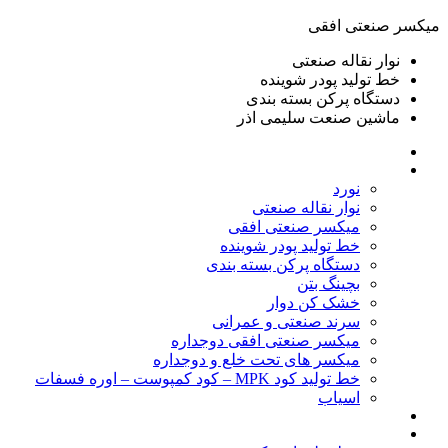
ميكسر صنعتی افقی
نوار نقاله صنعتی
خط تولید پودر شوينده
دستگاه پرکن بسته بندی
ماشين صنعت سليمی اذر
خانه
محصولات
نورد
نوار نقاله صنعتی
ميكسر صنعتی افقی
خط تولید پودر شوينده
دستگاه پرکن بسته بندی
بچينگ بتن
خشک کن دوار
سرند صنعتی و عمرانی
میکسر صنعتی افقی دوجداره
میکسر های تحت خلع و دوجداره
خط تولید کود MPK – کود کمپوست – اوره فسفات
اسیاب
گالری تصاویر
خطوط آماده فروش