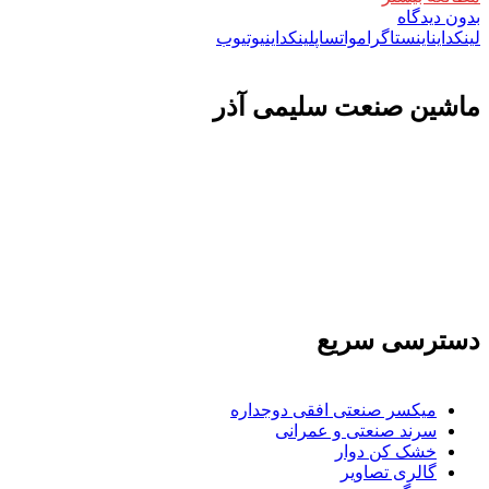
بدون دیدگاه
لینکداین
اینستاگرام
واتساپ
لینکداین
یوتیوب
ماشين صنعت سليمی آذر
تولید کننده و وارد کننده ماشین آلات صنعتی و خطوط تولیدی همچنین ارائه خدمات
علمی در زمینه واردات و بازرگانی و عقد قرارداد های بین المللی همچنین دریافت
نمایندگی و ارائه مشاوره بازرگانی خارجی به شرکت های بازرگانی واردات و
صادرات می بپردازد
دسترسی سریع
میکسر صنعتی افقی دوجداره
سرند صنعتی و عمرانی
خشک کن دوار
گالری تصاویر