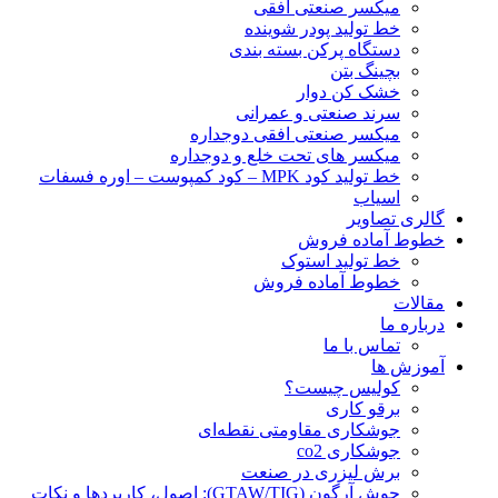
ميكسر صنعتی افقی
خط تولید پودر شوينده
دستگاه پرکن بسته بندی
بچينگ بتن
خشک کن دوار
سرند صنعتی و عمرانی
میکسر صنعتی افقی دوجداره
میکسر های تحت خلع و دوجداره
خط تولید کود MPK – کود کمپوست – اوره فسفات
اسیاب
گالری تصاویر
خطوط آماده فروش
خط تولید استوک
خطوط آماده فروش
مقالات
درباره ما
تماس با ما
آموزش ها
کولیس چیست؟
برقو کاری
جوشکاری مقاومتی نقطه‌ای
جوشکاری co2
برش لیزری در صنعت
جوش آرگون (GTAW/TIG): اصول، کاربردها و نکات