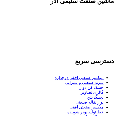
ماشين صنعت سليمی آذر
تولید کننده و وارد کننده ماشین آلات صنعتی و خطوط
تولیدی همچنین ارائه خدمات علمی در زمینه واردات و
بازرگانی و عقد قرارداد های بین المللی همچنین
دریافت نمایندگی و ارائه مشاوره بازرگانی خارجی به
شرکت های بازرگانی واردات و صادرات می بپردازد
دسترسی سریع
میکسر صنعتی افقی دوجداره
سرند صنعتی و عمرانی
خشک کن دوار
گالری تصاویر
بچينگ بتن
نوار نقاله صنعتی
ميكسر صنعتی افقی
خط تولید پودر شوينده