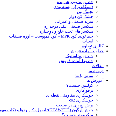
خط تولید پودر شوينده
دستگاه پرکن بسته بندی
بچينگ بتن
خشک کن دوار
سرند صنعتی و عمرانی
میکسر صنعتی افقی دوجداره
میکسر های تحت خلع و دوجداره
خط تولید کود MPK – کود کمپوست – اوره فسفات
اسیاب
گالری تصاویر
خطوط آماده فروش
خط تولید استوک
خطوط آماده فروش
مقالات
درباره ما
تماس با ما
آموزش ها
کولیس چیست؟
برقو کاری
جوشکاری مقاومتی نقطه‌ای
جوشکاری co2
برش لیزری در صنعت
جوش آرگون (GTAW/TIG): اصول، کاربردها و نکات مهم
میکرومتر چیست؟