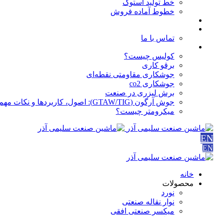
خط تولید استوک
خطوط آماده فروش
مقالات
درباره ما
تماس با ما
آموزش ها
کولیس چیست؟
برقو کاری
جوشکاری مقاومتی نقطه‌ای
جوشکاری co2
برش لیزری در صنعت
جوش آرگون (GTAW/TIG): اصول، کاربردها و نکات مهم
میکرومتر چیست؟
EN
EN
خانه
محصولات
نورد
نوار نقاله صنعتی
ميكسر صنعتی افقی