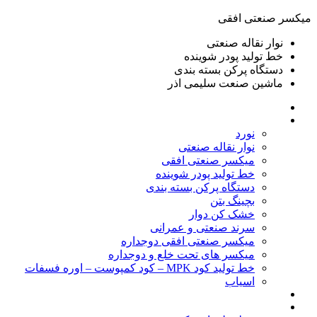
ميكسر صنعتی افقی
نوار نقاله صنعتی
خط تولید پودر شوينده
دستگاه پرکن بسته بندی
ماشين صنعت سليمی اذر
خانه
محصولات
نورد
نوار نقاله صنعتی
ميكسر صنعتی افقی
خط تولید پودر شوينده
دستگاه پرکن بسته بندی
بچينگ بتن
خشک کن دوار
سرند صنعتی و عمرانی
میکسر صنعتی افقی دوجداره
میکسر های تحت خلع و دوجداره
خط تولید کود MPK – کود کمپوست – اوره فسفات
اسیاب
گالری تصاویر
خطوط آماده فروش