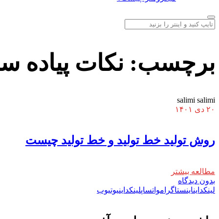
برچسب:
نکات پیاده س
salimi salimi
۲۰ دی ۱۴۰۱
روش تولید خط تولید و خط تولید چیست
مطالعه بیشتر
بدون دیدگاه
لینکداین
اینستاگرام
واتساپ
لینکداین
یوتیوب