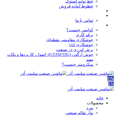
خط تولید استوک
خطوط آماده فروش
مقالات
درباره ما
تماس با ما
آموزش ها
کولیس چیست؟
برقو کاری
جوشکاری مقاومتی نقطه‌ای
جوشکاری co2
برش لیزری در صنعت
جوش آرگون (GTAW/TIG): اصول، کاربردها و نکات
مهم
میکرومتر چیست؟
EN
EN
خانه
محصولات
نورد
نوار نقاله صنعتی