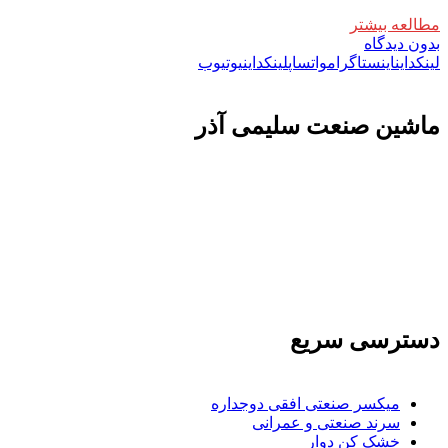
مطالعه بیشتر
بدون دیدگاه
لینکداین
اینستاگرام
واتساپ
لینکداین
یوتیوب
ماشين صنعت سليمی آذر
تولید کننده و وارد کننده ماشین آلات صنعتی و خطوط تولیدی همچنین ارائه خدمات
علمی در زمینه واردات و بازرگانی و عقد قرارداد های بین المللی همچنین دریافت
نمایندگی و ارائه مشاوره بازرگانی خارجی به شرکت های بازرگانی واردات و
صادرات می بپردازد
دسترسی سریع
میکسر صنعتی افقی دوجداره
سرند صنعتی و عمرانی
خشک کن دوار