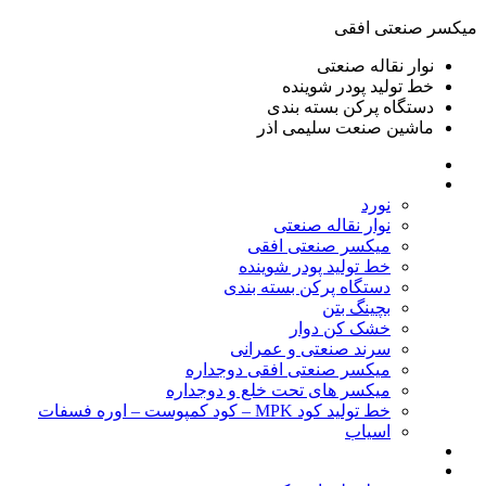
ميكسر صنعتی افقی
نوار نقاله صنعتی
خط تولید پودر شوينده
دستگاه پرکن بسته بندی
ماشين صنعت سليمی اذر
خانه
محصولات
نورد
نوار نقاله صنعتی
ميكسر صنعتی افقی
خط تولید پودر شوينده
دستگاه پرکن بسته بندی
بچينگ بتن
خشک کن دوار
سرند صنعتی و عمرانی
میکسر صنعتی افقی دوجداره
میکسر های تحت خلع و دوجداره
خط تولید کود MPK – کود کمپوست – اوره فسفات
اسیاب
گالری تصاویر
خطوط آماده فروش