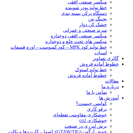
ميكسر صنعتی افقی
خط تولید پودر شوينده
دستگاه پرکن بسته بندی
بچينگ بتن
خشک کن دوار
سرند صنعتی و عمرانی
میکسر صنعتی افقی دوجداره
میکسر های تحت خلع و دوجداره
خط تولید کود MPK – کود کمپوست – اوره فسفات
اسیاب
گالری تصاویر
خطوط آماده فروش
خط تولید استوک
خطوط آماده فروش
مقالات
درباره ما
تماس با ما
آموزش ها
کولیس چیست؟
برقو کاری
جوشکاری مقاومتی نقطه‌ای
جوشکاری co2
برش لیزری در صنعت
جوش آرگون (GTAW/TIG): اصول، کاربردها و نکات