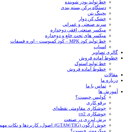
خط تولید پودر شوينده
دستگاه پرکن بسته بندی
بچينگ بتن
خشک کن دوار
سرند صنعتی و عمرانی
میکسر صنعتی افقی دوجداره
میکسر های تحت خلع و دوجداره
خط تولید کود MPK – کود کمپوست – اوره فسفات
اسیاب
گالری تصاویر
خطوط آماده فروش
خط تولید استوک
خطوط آماده فروش
مقالات
درباره ما
تماس با ما
آموزش ها
کولیس چیست؟
برقو کاری
جوشکاری مقاومتی نقطه‌ای
جوشکاری co2
برش لیزری در صنعت
جوش آرگون (GTAW/TIG): اصول، کاربردها و نکات مهم
میکرومتر چیست؟