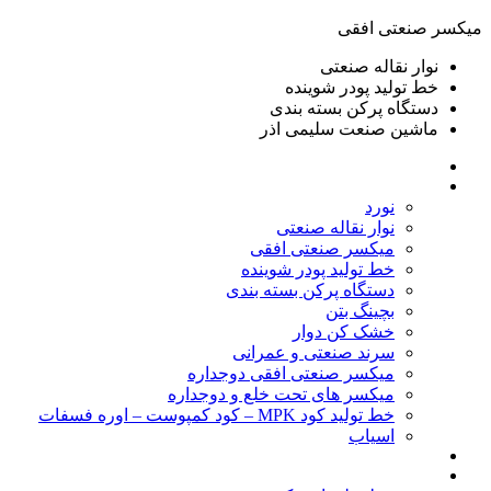
ميكسر صنعتی افقی
نوار نقاله صنعتی
خط تولید پودر شوينده
دستگاه پرکن بسته بندی
ماشين صنعت سليمی اذر
خانه
محصولات
نورد
نوار نقاله صنعتی
ميكسر صنعتی افقی
خط تولید پودر شوينده
دستگاه پرکن بسته بندی
بچينگ بتن
خشک کن دوار
سرند صنعتی و عمرانی
میکسر صنعتی افقی دوجداره
میکسر های تحت خلع و دوجداره
خط تولید کود MPK – کود کمپوست – اوره فسفات
اسیاب
گالری تصاویر
خطوط آماده فروش