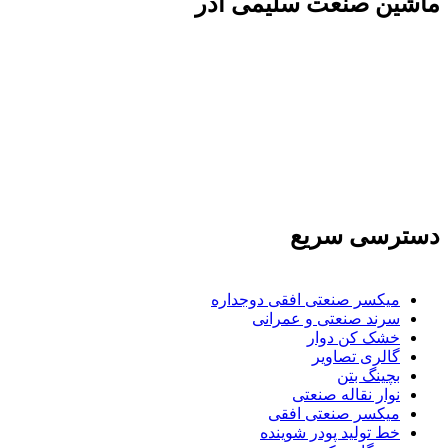
ماشين صنعت سليمی آذر
تولید کننده و وارد کننده ماشین آلات صنعتی و خطوط
تولیدی همچنین ارائه خدمات علمی در زمینه واردات و
بازرگانی و عقد قرارداد های بین المللی همچنین
دریافت نمایندگی و ارائه مشاوره بازرگانی خارجی به
شرکت های بازرگانی واردات و صادرات می بپردازد
دسترسی سریع
میکسر صنعتی افقی دوجداره
سرند صنعتی و عمرانی
خشک کن دوار
گالری تصاویر
بچينگ بتن
نوار نقاله صنعتی
ميكسر صنعتی افقی
خط تولید پودر شوينده