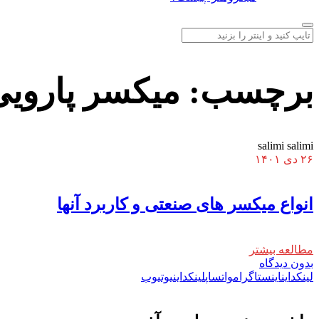
برچسب:
میکسر پارویی
salimi salimi
۲۶ دی ۱۴۰۱
انواع میکسر های صنعتی و کاربرد آنها
مطالعه بیشتر
بدون دیدگاه
لینکداین
اینستاگرام
واتساپ
لینکداین
یوتیوب