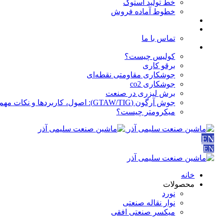
خط تولید استوک
خطوط آماده فروش
مقالات
درباره ما
تماس با ما
آموزش ها
کولیس چیست؟
برقو کاری
جوشکاری مقاومتی نقطه‌ای
جوشکاری co2
برش لیزری در صنعت
جوش آرگون (GTAW/TIG): اصول، کاربردها و نکات مهم
میکرومتر چیست؟
EN
EN
خانه
محصولات
نورد
نوار نقاله صنعتی
ميكسر صنعتی افقی