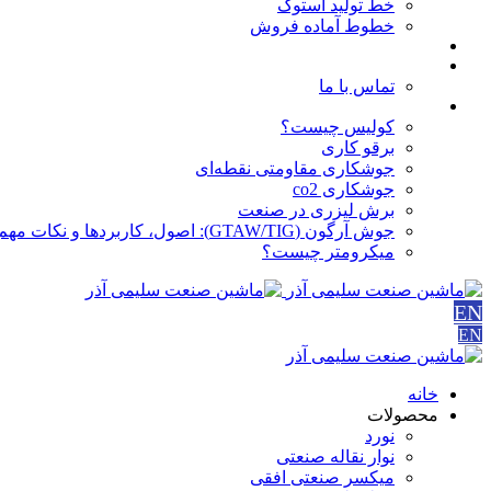
خط تولید استوک
خطوط آماده فروش
مقالات
درباره ما
تماس با ما
آموزش ها
کولیس چیست؟
برقو کاری
جوشکاری مقاومتی نقطه‌ای
جوشکاری co2
برش لیزری در صنعت
جوش آرگون (GTAW/TIG): اصول، کاربردها و نکات مهم
میکرومتر چیست؟
EN
EN
خانه
محصولات
نورد
نوار نقاله صنعتی
ميكسر صنعتی افقی