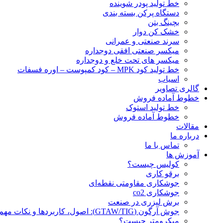
خط تولید پودر شوينده
دستگاه پرکن بسته بندی
بچينگ بتن
خشک کن دوار
سرند صنعتی و عمرانی
میکسر صنعتی افقی دوجداره
میکسر های تحت خلع و دوجداره
خط تولید کود MPK – کود کمپوست – اوره فسفات
اسیاب
گالری تصاویر
خطوط آماده فروش
خط تولید استوک
خطوط آماده فروش
مقالات
درباره ما
تماس با ما
آموزش ها
کولیس چیست؟
برقو کاری
جوشکاری مقاومتی نقطه‌ای
جوشکاری co2
برش لیزری در صنعت
جوش آرگون (GTAW/TIG): اصول، کاربردها و نکات مهم
میکرومتر چیست؟