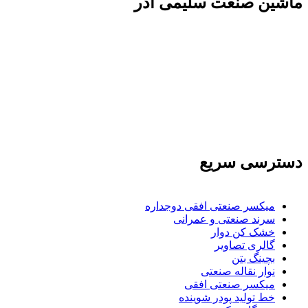
ماشين صنعت سليمی آذر
تولید کننده و وارد کننده ماشین آلات صنعتی و خطوط
تولیدی همچنین ارائه خدمات علمی در زمینه واردات و
بازرگانی و عقد قرارداد های بین المللی همچنین
دریافت نمایندگی و ارائه مشاوره بازرگانی خارجی به
شرکت های بازرگانی واردات و صادرات می بپردازد
دسترسی سریع
میکسر صنعتی افقی دوجداره
سرند صنعتی و عمرانی
خشک کن دوار
گالری تصاویر
بچينگ بتن
نوار نقاله صنعتی
ميكسر صنعتی افقی
خط تولید پودر شوينده