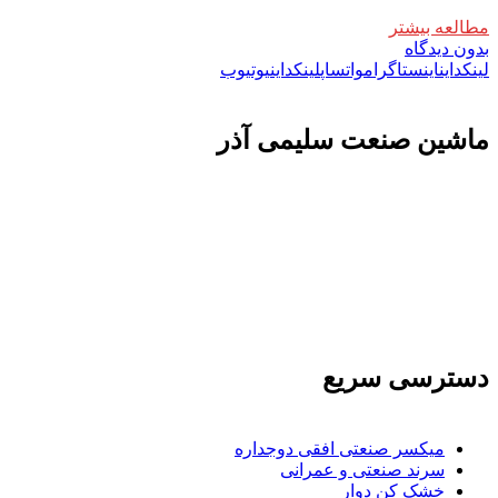
مطالعه بیشتر
بدون دیدگاه
لینکداین
اینستاگرام
واتساپ
لینکداین
یوتیوب
ماشين صنعت سليمی آذر
تولید کننده و وارد کننده ماشین آلات صنعتی و خطوط تولیدی همچنین ارائه خدمات
علمی در زمینه واردات و بازرگانی و عقد قرارداد های بین المللی همچنین دریافت
نمایندگی و ارائه مشاوره بازرگانی خارجی به شرکت های بازرگانی واردات و
صادرات می بپردازد
دسترسی سریع
میکسر صنعتی افقی دوجداره
سرند صنعتی و عمرانی
خشک کن دوار