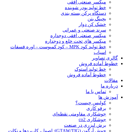
ميكسر صنعتی افقی
خط تولید پودر شوينده
دستگاه پرکن بسته بندی
بچينگ بتن
خشک کن دوار
سرند صنعتی و عمرانی
میکسر صنعتی افقی دوجداره
میکسر های تحت خلع و دوجداره
خط تولید کود MPK – کود کمپوست – اوره فسفات
اسیاب
گالری تصاویر
خطوط آماده فروش
خط تولید استوک
خطوط آماده فروش
مقالات
درباره ما
تماس با ما
آموزش ها
کولیس چیست؟
برقو کاری
جوشکاری مقاومتی نقطه‌ای
جوشکاری co2
برش لیزری در صنعت
جوش آرگون (GTAW/TIG): اصول، کاربردها و نکات