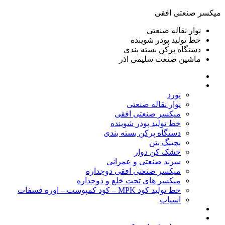
ميكسر صنعتی افقی
نوار نقاله صنعتی
خط تولید پودر شوينده
دستگاه پرکن بسته بندی
ماشين صنعت سليمی اذر
خانه
محصولات
نورد
نوار نقاله صنعتی
ميكسر صنعتی افقی
خط تولید پودر شوينده
دستگاه پرکن بسته بندی
بچينگ بتن
خشک کن دوار
سرند صنعتی و عمرانی
میکسر صنعتی افقی دوجداره
میکسر های تحت خلع و دوجداره
خط تولید کود MPK – کود کمپوست – اوره فسفات
اسیاب
گالری تصاویر
خطوط آماده فروش