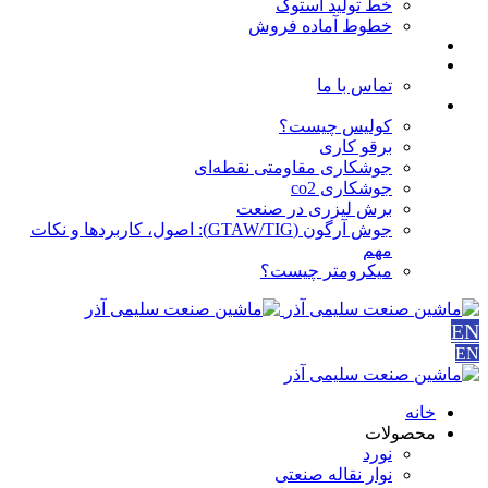
خط تولید استوک
خطوط آماده فروش
مقالات
درباره ما
تماس با ما
آموزش ها
کولیس چیست؟
برقو کاری
جوشکاری مقاومتی نقطه‌ای
جوشکاری co2
برش لیزری در صنعت
جوش آرگون (GTAW/TIG): اصول، کاربردها و نکات
مهم
میکرومتر چیست؟
EN
EN
خانه
محصولات
نورد
نوار نقاله صنعتی