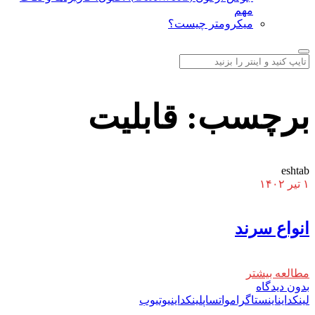
مهم
میکرومتر چیست؟
برچسب:
قابلیت
eshtab
۱ تیر ۱۴۰۲
انواع سرند
مطالعه بیشتر
بدون دیدگاه
لینکداین
اینستاگرام
واتساپ
لینکداین
یوتیوب