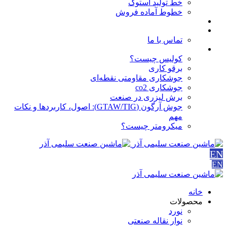
خط تولید استوک
خطوط آماده فروش
مقالات
درباره ما
تماس با ما
آموزش ها
کولیس چیست؟
برقو کاری
جوشکاری مقاومتی نقطه‌ای
جوشکاری co2
برش لیزری در صنعت
جوش آرگون (GTAW/TIG): اصول، کاربردها و نکات
مهم
میکرومتر چیست؟
EN
EN
خانه
محصولات
نورد
نوار نقاله صنعتی