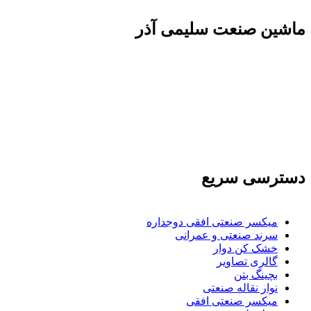
ماشين صنعت سليمی آذر
تولید کننده و وارد کننده ماشین آلات صنعتی و خطوط تولیدی همچنین ارائه خدمات
علمی در زمینه واردات و بازرگانی و عقد قرارداد های بین المللی همچنین دریافت
نمایندگی و ارائه مشاوره بازرگانی خارجی به شرکت های بازرگانی واردات و
صادرات می بپردازد
دسترسی سریع
میکسر صنعتی افقی دوجداره
سرند صنعتی و عمرانی
خشک کن دوار
گالری تصاویر
بچينگ بتن
نوار نقاله صنعتی
ميكسر صنعتی افقی