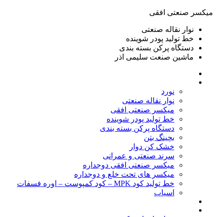
ميكسر صنعتی افقی
نوار نقاله صنعتی
خط تولید پودر شوينده
دستگاه پرکن بسته بندی
ماشين صنعت سليمی اذر
خانه
محصولات
نورد
نوار نقاله صنعتی
ميكسر صنعتی افقی
خط تولید پودر شوينده
دستگاه پرکن بسته بندی
بچينگ بتن
خشک کن دوار
سرند صنعتی و عمرانی
میکسر صنعتی افقی دوجداره
میکسر های تحت خلع و دوجداره
خط تولید کود MPK – کود کمپوست – اوره فسفات
اسیاب
گالری تصاویر
خطوط آماده فروش