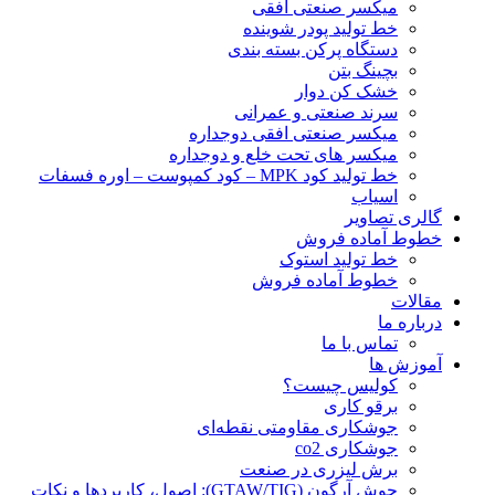
ميكسر صنعتی افقی
خط تولید پودر شوينده
دستگاه پرکن بسته بندی
بچينگ بتن
خشک کن دوار
سرند صنعتی و عمرانی
میکسر صنعتی افقی دوجداره
میکسر های تحت خلع و دوجداره
خط تولید کود MPK – کود کمپوست – اوره فسفات
اسیاب
گالری تصاویر
خطوط آماده فروش
خط تولید استوک
خطوط آماده فروش
مقالات
درباره ما
تماس با ما
آموزش ها
کولیس چیست؟
برقو کاری
جوشکاری مقاومتی نقطه‌ای
جوشکاری co2
برش لیزری در صنعت
جوش آرگون (GTAW/TIG): اصول، کاربردها و نکات