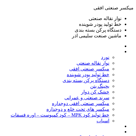
ميكسر صنعتی افقی
نوار نقاله صنعتی
خط تولید پودر شوينده
دستگاه پرکن بسته بندی
ماشين صنعت سليمی اذر
خانه
محصولات
نورد
نوار نقاله صنعتی
ميكسر صنعتی افقی
خط تولید پودر شوينده
دستگاه پرکن بسته بندی
بچينگ بتن
خشک کن دوار
سرند صنعتی و عمرانی
میکسر صنعتی افقی دوجداره
میکسر های تحت خلع و دوجداره
خط تولید کود MPK – کود کمپوست – اوره فسفات
اسیاب
گالری تصاویر
خطوط آماده فروش