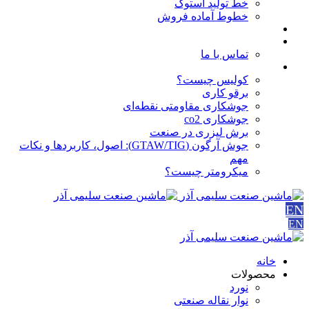
خط تولید استوک
خطوط آماده فروش
مقالات
درباره ما
تماس با ما
آموزش ها
کولیس چیست؟
برقو کاری
جوشکاری مقاومتی نقطه‌ای
جوشکاری co2
برش لیزری در صنعت
جوش آرگون (GTAW/TIG): اصول، کاربردها و نکات
مهم
میکرومتر چیست؟
EN
EN
خانه
محصولات
نورد
نوار نقاله صنعتی