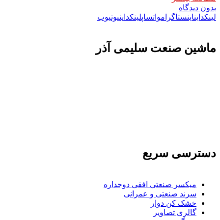
بدون دیدگاه
لینکداین
اینستاگرام
واتساپ
لینکداین
یوتیوب
ماشين صنعت سليمی آذر
تولید کننده و وارد کننده ماشین آلات صنعتی و خطوط تولیدی همچنین ارائه خدمات
علمی در زمینه واردات و بازرگانی و عقد قرارداد های بین المللی همچنین دریافت
نمایندگی و ارائه مشاوره بازرگانی خارجی به شرکت های بازرگانی واردات و
صادرات می بپردازد
دسترسی سریع
میکسر صنعتی افقی دوجداره
سرند صنعتی و عمرانی
خشک کن دوار
گالری تصاویر