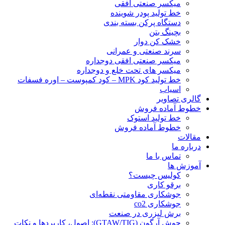
ميكسر صنعتی افقی
خط تولید پودر شوينده
دستگاه پرکن بسته بندی
بچينگ بتن
خشک کن دوار
سرند صنعتی و عمرانی
میکسر صنعتی افقی دوجداره
میکسر های تحت خلع و دوجداره
خط تولید کود MPK – کود کمپوست – اوره فسفات
اسیاب
گالری تصاویر
خطوط آماده فروش
خط تولید استوک
خطوط آماده فروش
مقالات
درباره ما
تماس با ما
آموزش ها
کولیس چیست؟
برقو کاری
جوشکاری مقاومتی نقطه‌ای
جوشکاری co2
برش لیزری در صنعت
جوش آرگون (GTAW/TIG): اصول، کاربردها و نکات