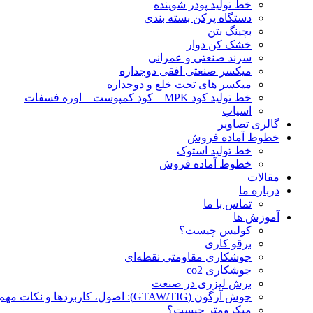
خط تولید پودر شوينده
دستگاه پرکن بسته بندی
بچينگ بتن
خشک کن دوار
سرند صنعتی و عمرانی
میکسر صنعتی افقی دوجداره
میکسر های تحت خلع و دوجداره
خط تولید کود MPK – کود کمپوست – اوره فسفات
اسیاب
گالری تصاویر
خطوط آماده فروش
خط تولید استوک
خطوط آماده فروش
مقالات
درباره ما
تماس با ما
آموزش ها
کولیس چیست؟
برقو کاری
جوشکاری مقاومتی نقطه‌ای
جوشکاری co2
برش لیزری در صنعت
جوش آرگون (GTAW/TIG): اصول، کاربردها و نکات مهم
میکرومتر چیست؟