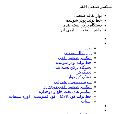
ميكسر صنعتی افقی
نوار نقاله صنعتی
خط تولید پودر شوينده
دستگاه پرکن بسته بندی
ماشين صنعت سليمی اذر
خانه
محصولات
نورد
نوار نقاله صنعتی
ميكسر صنعتی افقی
خط تولید پودر شوينده
دستگاه پرکن بسته بندی
بچينگ بتن
خشک کن دوار
سرند صنعتی و عمرانی
میکسر صنعتی افقی دوجداره
میکسر های تحت خلع و دوجداره
خط تولید کود MPK – کود کمپوست – اوره فسفات
اسیاب
گالری تصاویر
خطوط آماده فروش