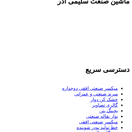
ماشين صنعت سليمی آذر
تولید کننده و وارد کننده ماشین آلات صنعتی و خطوط
تولیدی همچنین ارائه خدمات علمی در زمینه واردات و
بازرگانی و عقد قرارداد های بین المللی همچنین
دریافت نمایندگی و ارائه مشاوره بازرگانی خارجی به
شرکت های بازرگانی واردات و صادرات می بپردازد
دسترسی سریع
میکسر صنعتی افقی دوجداره
سرند صنعتی و عمرانی
خشک کن دوار
گالری تصاویر
بچينگ بتن
نوار نقاله صنعتی
ميكسر صنعتی افقی
خط تولید پودر شوينده