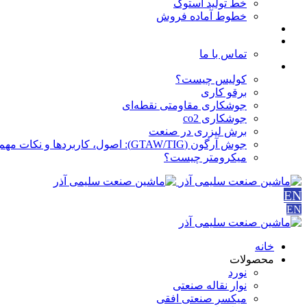
خط تولید استوک
خطوط آماده فروش
مقالات
درباره ما
تماس با ما
آموزش ها
کولیس چیست؟
برقو کاری
جوشکاری مقاومتی نقطه‌ای
جوشکاری co2
برش لیزری در صنعت
جوش آرگون (GTAW/TIG): اصول، کاربردها و نکات مهم
میکرومتر چیست؟
EN
EN
خانه
محصولات
نورد
نوار نقاله صنعتی
ميكسر صنعتی افقی