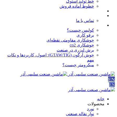
خط تولید استوک
خطوط آماده فروش
مقالات
درباره ما
تماس با ما
آموزش ها
کولیس چیست؟
برقو کاری
جوشکاری مقاومتی نقطه‌ای
جوشکاری co2
برش لیزری در صنعت
جوش آرگون (GTAW/TIG): اصول، کاربردها و نکات
مهم
میکرومتر چیست؟
EN
EN
خانه
محصولات
نورد
نوار نقاله صنعتی