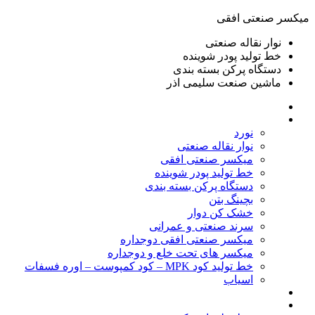
ميكسر صنعتی افقی
نوار نقاله صنعتی
خط تولید پودر شوينده
دستگاه پرکن بسته بندی
ماشين صنعت سليمی اذر
خانه
محصولات
نورد
نوار نقاله صنعتی
ميكسر صنعتی افقی
خط تولید پودر شوينده
دستگاه پرکن بسته بندی
بچينگ بتن
خشک کن دوار
سرند صنعتی و عمرانی
میکسر صنعتی افقی دوجداره
میکسر های تحت خلع و دوجداره
خط تولید کود MPK – کود کمپوست – اوره فسفات
اسیاب
گالری تصاویر
خطوط آماده فروش