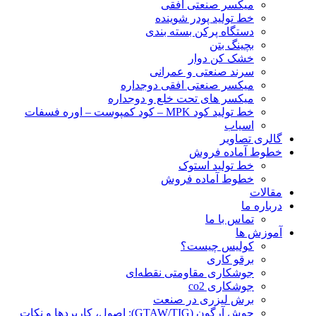
ميكسر صنعتی افقی
خط تولید پودر شوينده
دستگاه پرکن بسته بندی
بچينگ بتن
خشک کن دوار
سرند صنعتی و عمرانی
میکسر صنعتی افقی دوجداره
میکسر های تحت خلع و دوجداره
خط تولید کود MPK – کود کمپوست – اوره فسفات
اسیاب
گالری تصاویر
خطوط آماده فروش
خط تولید استوک
خطوط آماده فروش
مقالات
درباره ما
تماس با ما
آموزش ها
کولیس چیست؟
برقو کاری
جوشکاری مقاومتی نقطه‌ای
جوشکاری co2
برش لیزری در صنعت
جوش آرگون (GTAW/TIG): اصول، کاربردها و نکات