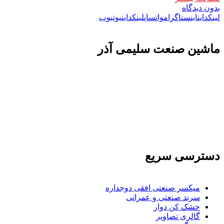
بدون دیدگاه
لینکداین
اینستاگرام
واتساپ
لینکداین
یوتیوب
ماشين صنعت سليمی آذر
تولید کننده و وارد کننده ماشین آلات صنعتی و خطوط تولیدی همچنین ارائه خدمات
علمی در زمینه واردات و بازرگانی و عقد قرارداد های بین المللی همچنین دریافت
نمایندگی و ارائه مشاوره بازرگانی خارجی به شرکت های بازرگانی واردات و
صادرات می بپردازد
دسترسی سریع
میکسر صنعتی افقی دوجداره
سرند صنعتی و عمرانی
خشک کن دوار
گالری تصاویر