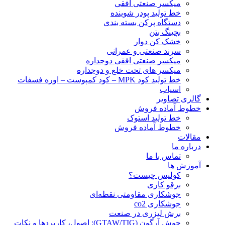
ميكسر صنعتی افقی
خط تولید پودر شوينده
دستگاه پرکن بسته بندی
بچينگ بتن
خشک کن دوار
سرند صنعتی و عمرانی
میکسر صنعتی افقی دوجداره
میکسر های تحت خلع و دوجداره
خط تولید کود MPK – کود کمپوست – اوره فسفات
اسیاب
گالری تصاویر
خطوط آماده فروش
خط تولید استوک
خطوط آماده فروش
مقالات
درباره ما
تماس با ما
آموزش ها
کولیس چیست؟
برقو کاری
جوشکاری مقاومتی نقطه‌ای
جوشکاری co2
برش لیزری در صنعت
جوش آرگون (GTAW/TIG): اصول، کاربردها و نکات