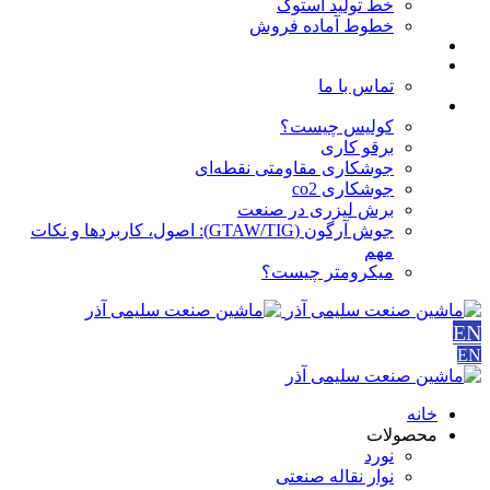
خط تولید استوک
خطوط آماده فروش
مقالات
درباره ما
تماس با ما
آموزش ها
کولیس چیست؟
برقو کاری
جوشکاری مقاومتی نقطه‌ای
جوشکاری co2
برش لیزری در صنعت
جوش آرگون (GTAW/TIG): اصول، کاربردها و نکات
مهم
میکرومتر چیست؟
EN
EN
خانه
محصولات
نورد
نوار نقاله صنعتی