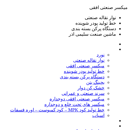
ميكسر صنعتی افقی
نوار نقاله صنعتی
خط تولید پودر شوينده
دستگاه پرکن بسته بندی
ماشين صنعت سليمی اذر
خانه
محصولات
نورد
نوار نقاله صنعتی
ميكسر صنعتی افقی
خط تولید پودر شوينده
دستگاه پرکن بسته بندی
بچينگ بتن
خشک کن دوار
سرند صنعتی و عمرانی
میکسر صنعتی افقی دوجداره
میکسر های تحت خلع و دوجداره
خط تولید کود MPK – کود کمپوست – اوره فسفات
اسیاب
گالری تصاویر
خطوط آماده فروش