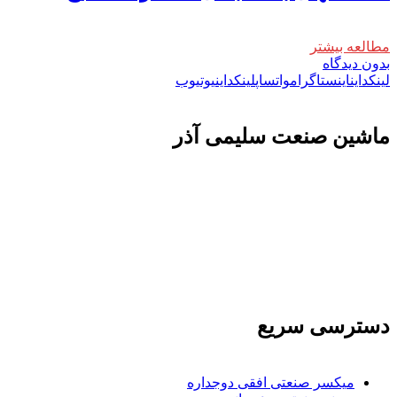
مطالعه بیشتر
بدون دیدگاه
لینکداین
اینستاگرام
واتساپ
لینکداین
یوتیوب
ماشين صنعت سليمی آذر
تولید کننده و وارد کننده ماشین آلات صنعتی و خطوط تولیدی همچنین ارائه خدمات
علمی در زمینه واردات و بازرگانی و عقد قرارداد های بین المللی همچنین دریافت
نمایندگی و ارائه مشاوره بازرگانی خارجی به شرکت های بازرگانی واردات و
صادرات می بپردازد
دسترسی سریع
میکسر صنعتی افقی دوجداره