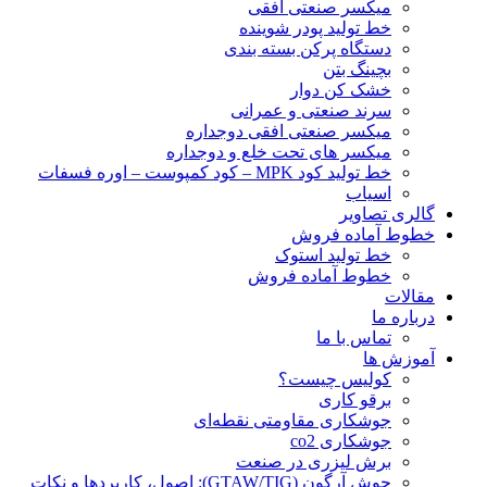
ميكسر صنعتی افقی
خط تولید پودر شوينده
دستگاه پرکن بسته بندی
بچينگ بتن
خشک کن دوار
سرند صنعتی و عمرانی
میکسر صنعتی افقی دوجداره
میکسر های تحت خلع و دوجداره
خط تولید کود MPK – کود کمپوست – اوره فسفات
اسیاب
گالری تصاویر
خطوط آماده فروش
خط تولید استوک
خطوط آماده فروش
مقالات
درباره ما
تماس با ما
آموزش ها
کولیس چیست؟
برقو کاری
جوشکاری مقاومتی نقطه‌ای
جوشکاری co2
برش لیزری در صنعت
جوش آرگون (GTAW/TIG): اصول، کاربردها و نکات