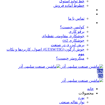
خط تولید استوک
خطوط آماده فروش
مقالات
درباره ما
تماس با ما
آموزش ها
کولیس چیست؟
برقو کاری
جوشکاری مقاومتی نقطه‌ای
جوشکاری co2
برش لیزری در صنعت
جوش آرگون (GTAW/TIG): اصول، کاربردها و نکات
مهم
میکرومتر چیست؟
EN
EN
خانه
محصولات
نورد
نوار نقاله صنعتی