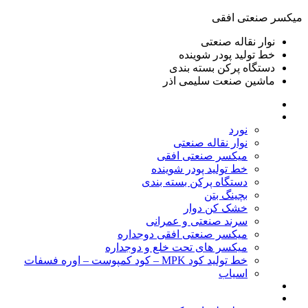
ميكسر صنعتی افقی
نوار نقاله صنعتی
خط تولید پودر شوينده
دستگاه پرکن بسته بندی
ماشين صنعت سليمی اذر
خانه
محصولات
نورد
نوار نقاله صنعتی
ميكسر صنعتی افقی
خط تولید پودر شوينده
دستگاه پرکن بسته بندی
بچينگ بتن
خشک کن دوار
سرند صنعتی و عمرانی
میکسر صنعتی افقی دوجداره
میکسر های تحت خلع و دوجداره
خط تولید کود MPK – کود کمپوست – اوره فسفات
اسیاب
گالری تصاویر
خطوط آماده فروش