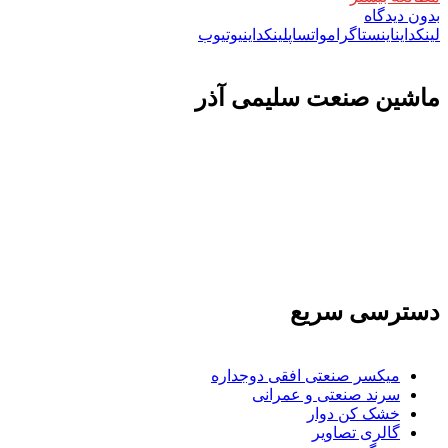
بدون دیدگاه
لینکداین
اینستاگرام
واتساپ
لینکداین
یوتیوب
ماشين صنعت سليمی آذر
تولید کننده و وارد کننده ماشین آلات صنعتی و خطوط تولیدی همچنین ارائه خدمات
علمی در زمینه واردات و بازرگانی و عقد قرارداد های بین المللی همچنین دریافت
نمایندگی و ارائه مشاوره بازرگانی خارجی به شرکت های بازرگانی واردات و
صادرات می بپردازد
دسترسی سریع
میکسر صنعتی افقی دوجداره
سرند صنعتی و عمرانی
خشک کن دوار
گالری تصاویر