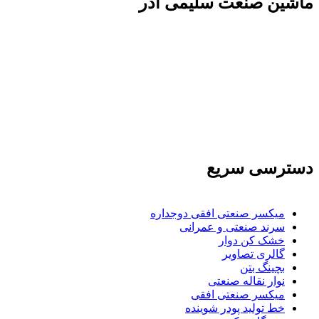
ماشين صنعت سليمی آذر
تولید کننده و وارد کننده ماشین آلات صنعتی و خطوط
تولیدی همچنین ارائه خدمات علمی در زمینه واردات و
بازرگانی و عقد قرارداد های بین المللی همچنین
دریافت نمایندگی و ارائه مشاوره بازرگانی خارجی به
شرکت های بازرگانی واردات و صادرات می بپردازد
دسترسی سریع
میکسر صنعتی افقی دوجداره
سرند صنعتی و عمرانی
خشک کن دوار
گالری تصاویر
بچينگ بتن
نوار نقاله صنعتی
ميكسر صنعتی افقی
خط تولید پودر شوينده