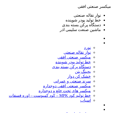
ميكسر صنعتی افقی
نوار نقاله صنعتی
خط تولید پودر شوينده
دستگاه پرکن بسته بندی
ماشين صنعت سليمی اذر
خانه
محصولات
نورد
نوار نقاله صنعتی
ميكسر صنعتی افقی
خط تولید پودر شوينده
دستگاه پرکن بسته بندی
بچينگ بتن
خشک کن دوار
سرند صنعتی و عمرانی
میکسر صنعتی افقی دوجداره
میکسر های تحت خلع و دوجداره
خط تولید کود MPK – کود کمپوست – اوره فسفات
اسیاب
گالری تصاویر
خطوط آماده فروش