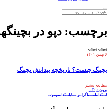
برچسب:
دپو در بچینگها
salimi salimi
۶ بهمن ۱۴۰۱
بچینگ چیست؟ تاریخچه پیدایش بچینگ
مطالعه بیشتر
بدون دیدگاه
لینکداین
اینستاگرام
واتساپ
لینکداین
یوتیوب