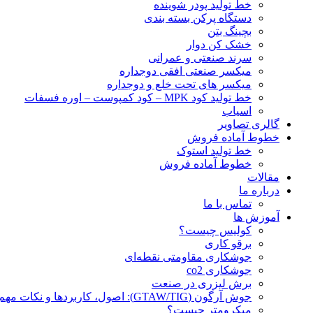
خط تولید پودر شوينده
دستگاه پرکن بسته بندی
بچينگ بتن
خشک کن دوار
سرند صنعتی و عمرانی
میکسر صنعتی افقی دوجداره
میکسر های تحت خلع و دوجداره
خط تولید کود MPK – کود کمپوست – اوره فسفات
اسیاب
گالری تصاویر
خطوط آماده فروش
خط تولید استوک
خطوط آماده فروش
مقالات
درباره ما
تماس با ما
آموزش ها
کولیس چیست؟
برقو کاری
جوشکاری مقاومتی نقطه‌ای
جوشکاری co2
برش لیزری در صنعت
جوش آرگون (GTAW/TIG): اصول، کاربردها و نکات مهم
میکرومتر چیست؟