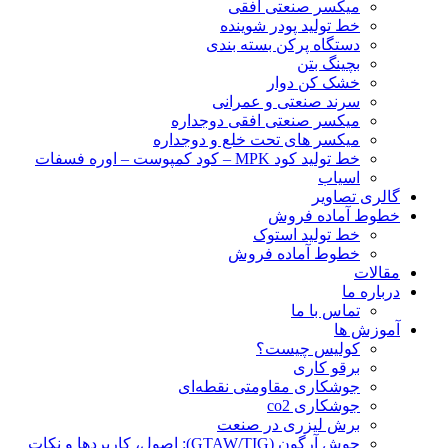
ميكسر صنعتی افقی
خط تولید پودر شوينده
دستگاه پرکن بسته بندی
بچينگ بتن
خشک کن دوار
سرند صنعتی و عمرانی
میکسر صنعتی افقی دوجداره
میکسر های تحت خلع و دوجداره
خط تولید کود MPK – کود کمپوست – اوره فسفات
اسیاب
گالری تصاویر
خطوط آماده فروش
خط تولید استوک
خطوط آماده فروش
مقالات
درباره ما
تماس با ما
آموزش ها
کولیس چیست؟
برقو کاری
جوشکاری مقاومتی نقطه‌ای
جوشکاری co2
برش لیزری در صنعت
جوش آرگون (GTAW/TIG): اصول، کاربردها و نکات