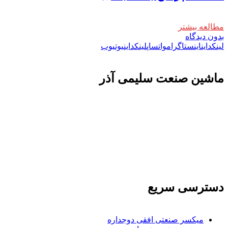
مطالعه بیشتر
بدون دیدگاه
لینکداین
اینستاگرام
واتساپ
لینکداین
یوتیوب
ماشين صنعت سليمی آذر
تولید کننده و وارد کننده ماشین آلات صنعتی و خطوط تولیدی همچنین ارائه خدمات
علمی در زمینه واردات و بازرگانی و عقد قرارداد های بین المللی همچنین دریافت
نمایندگی و ارائه مشاوره بازرگانی خارجی به شرکت های بازرگانی واردات و
صادرات می بپردازد
دسترسی سریع
میکسر صنعتی افقی دوجداره