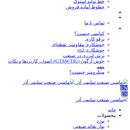
خط تولید استوک
خطوط آماده فروش
مقالات
درباره ما
تماس با ما
آموزش ها
کولیس چیست؟
برقو کاری
جوشکاری مقاومتی نقطه‌ای
جوشکاری co2
برش لیزری در صنعت
جوش آرگون (GTAW/TIG): اصول، کاربردها و نکات
مهم
میکرومتر چیست؟
EN
EN
خانه
محصولات
نورد
نوار نقاله صنعتی