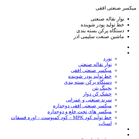
ميكسر صنعتی افقی
نوار نقاله صنعتی
خط تولید پودر شوينده
دستگاه پرکن بسته بندی
ماشين صنعت سليمی اذر
خانه
محصولات
نورد
نوار نقاله صنعتی
ميكسر صنعتی افقی
خط تولید پودر شوينده
دستگاه پرکن بسته بندی
بچينگ بتن
خشک کن دوار
سرند صنعتی و عمرانی
میکسر صنعتی افقی دوجداره
میکسر های تحت خلع و دوجداره
خط تولید کود MPK – کود کمپوست – اوره فسفات
اسیاب
گالری تصاویر
خطوط آماده فروش