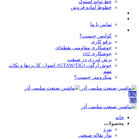
خط تولید استوک
خطوط آماده فروش
مقالات
درباره ما
تماس با ما
آموزش ها
کولیس چیست؟
برقو کاری
جوشکاری مقاومتی نقطه‌ای
جوشکاری co2
برش لیزری در صنعت
جوش آرگون (GTAW/TIG): اصول، کاربردها و نکات
مهم
میکرومتر چیست؟
EN
EN
خانه
محصولات
نورد
نوار نقاله صنعتی