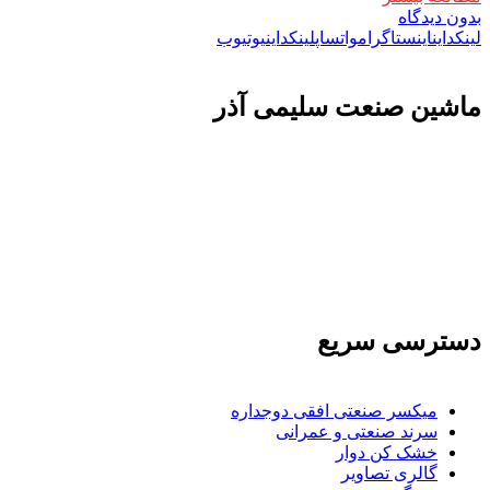
بدون دیدگاه
لینکداین
اینستاگرام
واتساپ
لینکداین
یوتیوب
ماشين صنعت سليمی آذر
تولید کننده و وارد کننده ماشین آلات صنعتی و خطوط تولیدی همچنین ارائه خدمات
علمی در زمینه واردات و بازرگانی و عقد قرارداد های بین المللی همچنین دریافت
نمایندگی و ارائه مشاوره بازرگانی خارجی به شرکت های بازرگانی واردات و
صادرات می بپردازد
دسترسی سریع
میکسر صنعتی افقی دوجداره
سرند صنعتی و عمرانی
خشک کن دوار
گالری تصاویر