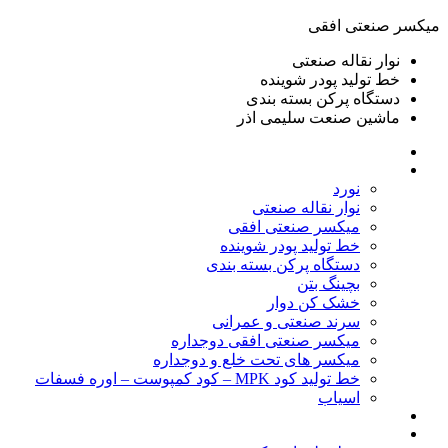
ميكسر صنعتی افقی
نوار نقاله صنعتی
خط تولید پودر شوينده
دستگاه پرکن بسته بندی
ماشين صنعت سليمی اذر
خانه
محصولات
نورد
نوار نقاله صنعتی
ميكسر صنعتی افقی
خط تولید پودر شوينده
دستگاه پرکن بسته بندی
بچينگ بتن
خشک کن دوار
سرند صنعتی و عمرانی
میکسر صنعتی افقی دوجداره
میکسر های تحت خلع و دوجداره
خط تولید کود MPK – کود کمپوست – اوره فسفات
اسیاب
گالری تصاویر
خطوط آماده فروش