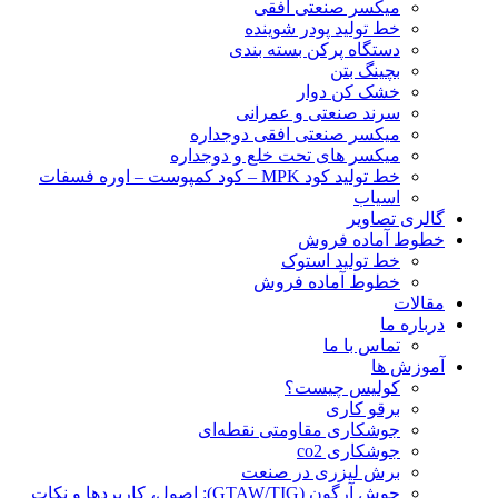
ميكسر صنعتی افقی
خط تولید پودر شوينده
دستگاه پرکن بسته بندی
بچينگ بتن
خشک کن دوار
سرند صنعتی و عمرانی
میکسر صنعتی افقی دوجداره
میکسر های تحت خلع و دوجداره
خط تولید کود MPK – کود کمپوست – اوره فسفات
اسیاب
گالری تصاویر
خطوط آماده فروش
خط تولید استوک
خطوط آماده فروش
مقالات
درباره ما
تماس با ما
آموزش ها
کولیس چیست؟
برقو کاری
جوشکاری مقاومتی نقطه‌ای
جوشکاری co2
برش لیزری در صنعت
جوش آرگون (GTAW/TIG): اصول، کاربردها و نکات