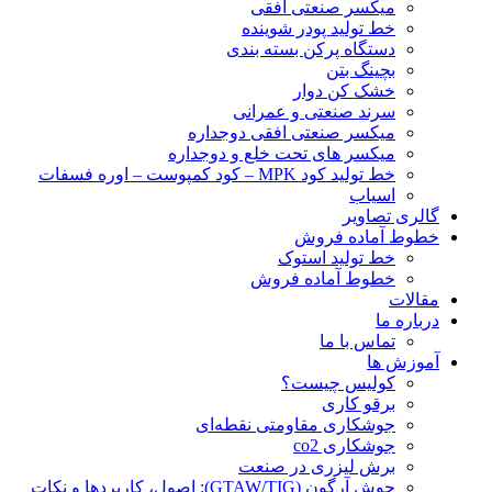
ميكسر صنعتی افقی
خط تولید پودر شوينده
دستگاه پرکن بسته بندی
بچينگ بتن
خشک کن دوار
سرند صنعتی و عمرانی
میکسر صنعتی افقی دوجداره
میکسر های تحت خلع و دوجداره
خط تولید کود MPK – کود کمپوست – اوره فسفات
اسیاب
گالری تصاویر
خطوط آماده فروش
خط تولید استوک
خطوط آماده فروش
مقالات
درباره ما
تماس با ما
آموزش ها
کولیس چیست؟
برقو کاری
جوشکاری مقاومتی نقطه‌ای
جوشکاری co2
برش لیزری در صنعت
جوش آرگون (GTAW/TIG): اصول، کاربردها و نکات