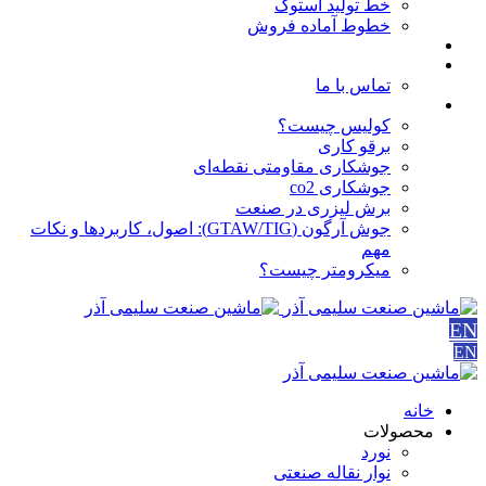
خط تولید استوک
خطوط آماده فروش
مقالات
درباره ما
تماس با ما
آموزش ها
کولیس چیست؟
برقو کاری
جوشکاری مقاومتی نقطه‌ای
جوشکاری co2
برش لیزری در صنعت
جوش آرگون (GTAW/TIG): اصول، کاربردها و نکات
مهم
میکرومتر چیست؟
EN
EN
خانه
محصولات
نورد
نوار نقاله صنعتی