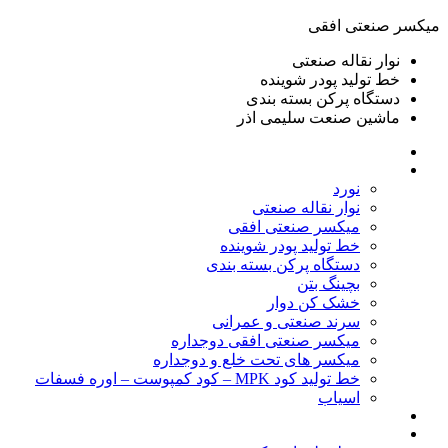
ميكسر صنعتی افقی
نوار نقاله صنعتی
خط تولید پودر شوينده
دستگاه پرکن بسته بندی
ماشين صنعت سليمی اذر
خانه
محصولات
نورد
نوار نقاله صنعتی
ميكسر صنعتی افقی
خط تولید پودر شوينده
دستگاه پرکن بسته بندی
بچينگ بتن
خشک کن دوار
سرند صنعتی و عمرانی
میکسر صنعتی افقی دوجداره
میکسر های تحت خلع و دوجداره
خط تولید کود MPK – کود کمپوست – اوره فسفات
اسیاب
گالری تصاویر
خطوط آماده فروش