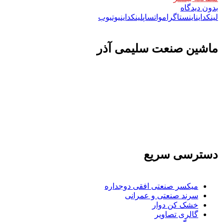
بدون دیدگاه
لینکداین
اینستاگرام
واتساپ
لینکداین
یوتیوب
ماشين صنعت سليمی آذر
تولید کننده و وارد کننده ماشین آلات صنعتی و خطوط تولیدی همچنین ارائه خدمات
علمی در زمینه واردات و بازرگانی و عقد قرارداد های بین المللی همچنین دریافت
نمایندگی و ارائه مشاوره بازرگانی خارجی به شرکت های بازرگانی واردات و
صادرات می بپردازد
دسترسی سریع
میکسر صنعتی افقی دوجداره
سرند صنعتی و عمرانی
خشک کن دوار
گالری تصاویر