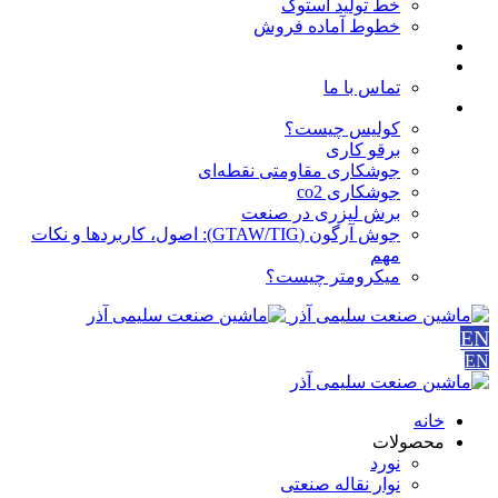
خط تولید استوک
خطوط آماده فروش
مقالات
درباره ما
تماس با ما
آموزش ها
کولیس چیست؟
برقو کاری
جوشکاری مقاومتی نقطه‌ای
جوشکاری co2
برش لیزری در صنعت
جوش آرگون (GTAW/TIG): اصول، کاربردها و نکات
مهم
میکرومتر چیست؟
EN
EN
خانه
محصولات
نورد
نوار نقاله صنعتی