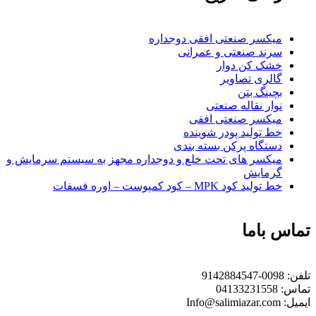
میکسر صنعتی افقی دوجداره
سرند صنعتی و عمرانی
خشک کن دوار
گالری تصاویر
بچينگ بتن
نوار نقاله صنعتی
ميكسر صنعتی افقی
خط تولید پودر شوينده
دستگاه پرکن بسته بندی
میکسر های تحت خلع و دوجداره مجهز به سیستم سرمایش و
گرمایش
خط تولید کود MPK – کود کمپوست – اوره فسفات
تماس باما
تلفن:
0098-9142884547
تماس:
04133231558
ایمیل:
Info@salimiazar.com