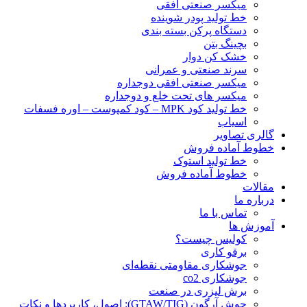
ميكسر صنعتی افقی
خط تولید پودر شوينده
دستگاه پرکن بسته بندی
بچينگ بتن
خشک کن دوار
سرند صنعتی و عمرانی
میکسر صنعتی افقی دوجداره
میکسر های تحت خلع و دوجداره
خط تولید کود MPK – کود کمپوست – اوره فسفات
اسیاب
گالری تصاویر
خطوط آماده فروش
خط تولید استوک
خطوط آماده فروش
مقالات
درباره ما
تماس با ما
آموزش ها
کولیس چیست؟
برقو کاری
جوشکاری مقاومتی نقطه‌ای
جوشکاری co2
برش لیزری در صنعت
جوش آرگون (GTAW/TIG): اصول، کاربردها و نکات