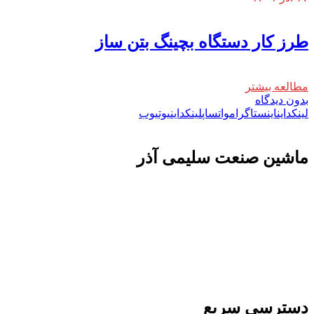
طرز کار دستگاه بچینگ بتن ساز
مطالعه بیشتر
بدون دیدگاه
لینکداین
اینستاگرام
واتساپ
لینکداین
یوتیوب
ماشين صنعت سليمی آذر
تولید کننده و وارد کننده ماشین آلات صنعتی و خطوط تولیدی همچنین ارائه خدمات
علمی در زمینه واردات و بازرگانی و عقد قرارداد های بین المللی همچنین دریافت
نمایندگی و ارائه مشاوره بازرگانی خارجی به شرکت های بازرگانی واردات و
صادرات می بپردازد
دسترسی سریع