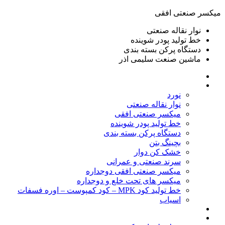
ميكسر صنعتی افقی
نوار نقاله صنعتی
خط تولید پودر شوينده
دستگاه پرکن بسته بندی
ماشين صنعت سليمی اذر
خانه
محصولات
نورد
نوار نقاله صنعتی
ميكسر صنعتی افقی
خط تولید پودر شوينده
دستگاه پرکن بسته بندی
بچينگ بتن
خشک کن دوار
سرند صنعتی و عمرانی
میکسر صنعتی افقی دوجداره
میکسر های تحت خلع و دوجداره
خط تولید کود MPK – کود کمپوست – اوره فسفات
اسیاب
گالری تصاویر
خطوط آماده فروش