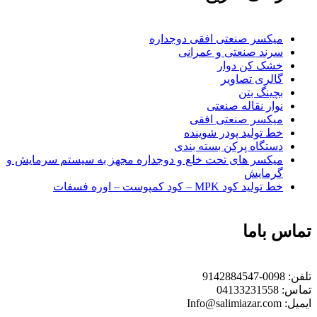
میکسر صنعتی افقی دوجداره
سرند صنعتی و عمرانی
خشک کن دوار
گالری تصاویر
بچينگ بتن
نوار نقاله صنعتی
ميكسر صنعتی افقی
خط تولید پودر شوينده
دستگاه پرکن بسته بندی
میکسر های تحت خلع و دوجداره مجهز به سیستم سرمایش و
گرمایش
خط تولید کود MPK – کود کمپوست – اوره فسفات
تماس باما
تلفن:
0098-9142884547
تماس:
04133231558
ایمیل:
Info@salimiazar.com