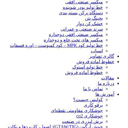
ميكسر صنعتی افقی
خط تولید پودر شوينده
دستگاه پرکن بسته بندی
بچينگ بتن
خشک کن دوار
سرند صنعتی و عمرانی
میکسر صنعتی افقی دوجداره
میکسر های تحت خلع و دوجداره
خط تولید کود MPK – کود کمپوست – اوره فسفات
اسیاب
گالری تصاویر
خطوط آماده فروش
خط تولید استوک
خطوط آماده فروش
مقالات
درباره ما
تماس با ما
آموزش ها
کولیس چیست؟
برقو کاری
جوشکاری مقاومتی نقطه‌ای
جوشکاری co2
برش لیزری در صنعت
جوش آرگون (GTAW/TIG): اصول، کاربردها و نکات