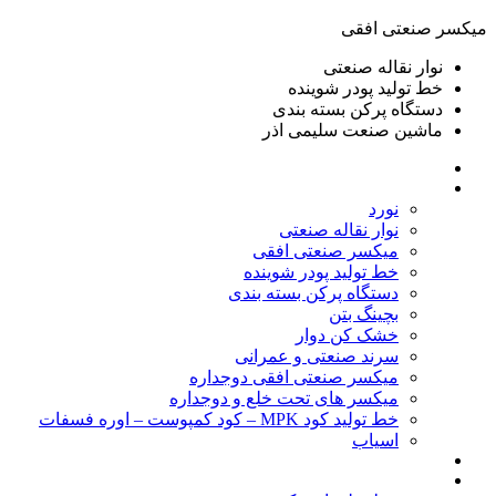
ميكسر صنعتی افقی
نوار نقاله صنعتی
خط تولید پودر شوينده
دستگاه پرکن بسته بندی
ماشين صنعت سليمی اذر
خانه
محصولات
نورد
نوار نقاله صنعتی
ميكسر صنعتی افقی
خط تولید پودر شوينده
دستگاه پرکن بسته بندی
بچينگ بتن
خشک کن دوار
سرند صنعتی و عمرانی
میکسر صنعتی افقی دوجداره
میکسر های تحت خلع و دوجداره
خط تولید کود MPK – کود کمپوست – اوره فسفات
اسیاب
گالری تصاویر
خطوط آماده فروش