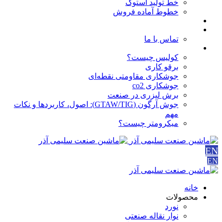
خط تولید استوک
خطوط آماده فروش
مقالات
درباره ما
تماس با ما
آموزش ها
کولیس چیست؟
برقو کاری
جوشکاری مقاومتی نقطه‌ای
جوشکاری co2
برش لیزری در صنعت
جوش آرگون (GTAW/TIG): اصول، کاربردها و نکات
مهم
میکرومتر چیست؟
EN
EN
خانه
محصولات
نورد
نوار نقاله صنعتی