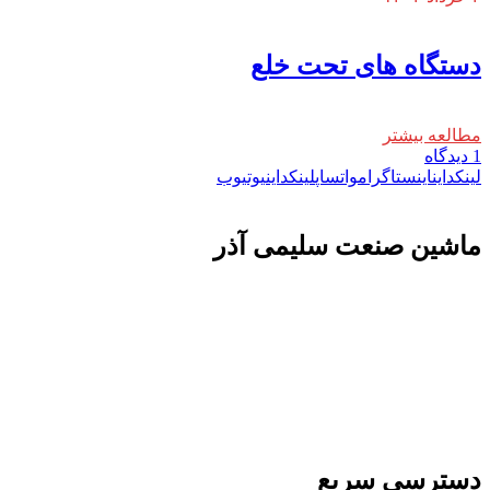
دستگاه های تحت خلع
مطالعه بیشتر
1 دیدگاه
لینکداین
اینستاگرام
واتساپ
لینکداین
یوتیوب
ماشين صنعت سليمی آذر
تولید کننده و وارد کننده ماشین آلات صنعتی و خطوط تولیدی همچنین ارائه خدمات
علمی در زمینه واردات و بازرگانی و عقد قرارداد های بین المللی همچنین دریافت
نمایندگی و ارائه مشاوره بازرگانی خارجی به شرکت های بازرگانی واردات و
صادرات می بپردازد
دسترسی سریع