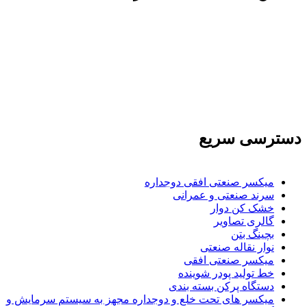
تولید کننده و وارد کننده ماشین آلات صنعتی و خطوط تولیدی همچنین ارائه خدمات
علمی در زمینه واردات و بازرگانی و عقد قرارداد های بین المللی همچنین دریافت
نمایندگی و ارائه مشاوره بازرگانی خارجی به شرکت های بازرگانی واردات و
صادرات می بپردازد
دسترسی سریع
میکسر صنعتی افقی دوجداره
سرند صنعتی و عمرانی
خشک کن دوار
گالری تصاویر
بچينگ بتن
نوار نقاله صنعتی
ميكسر صنعتی افقی
خط تولید پودر شوينده
دستگاه پرکن بسته بندی
میکسر های تحت خلع و دوجداره مجهز به سیستم سرمایش و