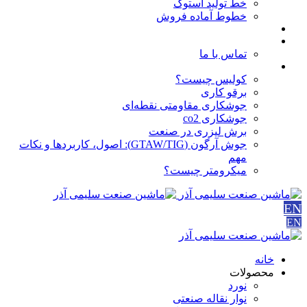
خط تولید استوک
خطوط آماده فروش
مقالات
درباره ما
تماس با ما
آموزش ها
کولیس چیست؟
برقو کاری
جوشکاری مقاومتی نقطه‌ای
جوشکاری co2
برش لیزری در صنعت
جوش آرگون (GTAW/TIG): اصول، کاربردها و نکات
مهم
میکرومتر چیست؟
EN
EN
خانه
محصولات
نورد
نوار نقاله صنعتی