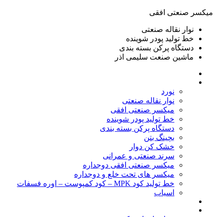
ميكسر صنعتی افقی
نوار نقاله صنعتی
خط تولید پودر شوينده
دستگاه پرکن بسته بندی
ماشين صنعت سليمی اذر
خانه
محصولات
نورد
نوار نقاله صنعتی
ميكسر صنعتی افقی
خط تولید پودر شوينده
دستگاه پرکن بسته بندی
بچينگ بتن
خشک کن دوار
سرند صنعتی و عمرانی
میکسر صنعتی افقی دوجداره
میکسر های تحت خلع و دوجداره
خط تولید کود MPK – کود کمپوست – اوره فسفات
اسیاب
گالری تصاویر
خطوط آماده فروش