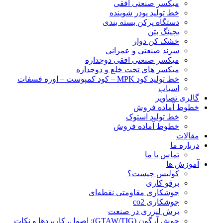
ميكسر صنعتی افقی
خط تولید پودر شوينده
دستگاه پرکن بسته بندی
بچينگ بتن
خشک کن دوار
سرند صنعتی و عمرانی
میکسر صنعتی افقی دوجداره
میکسر های تحت خلع و دوجداره
خط تولید کود MPK – کود کمپوست – اوره فسفات
اسیاب
گالری تصاویر
خطوط آماده فروش
خط تولید استوک
خطوط آماده فروش
مقالات
درباره ما
تماس با ما
آموزش ها
کولیس چیست؟
برقو کاری
جوشکاری مقاومتی نقطه‌ای
جوشکاری co2
برش لیزری در صنعت
جوش آرگون (GTAW/TIG): اصول، کاربردها و نکات