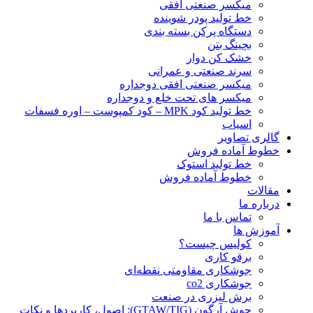
ميكسر صنعتی افقی
خط تولید پودر شوينده
دستگاه پرکن بسته بندی
بچينگ بتن
خشک کن دوار
سرند صنعتی و عمرانی
میکسر صنعتی افقی دوجداره
میکسر های تحت خلع و دوجداره
خط تولید کود MPK – کود کمپوست – اوره فسفات
اسیاب
گالری تصاویر
خطوط آماده فروش
خط تولید استوک
خطوط آماده فروش
مقالات
درباره ما
تماس با ما
آموزش ها
کولیس چیست؟
برقو کاری
جوشکاری مقاومتی نقطه‌ای
جوشکاری co2
برش لیزری در صنعت
جوش آرگون (GTAW/TIG): اصول، کاربردها و نکات