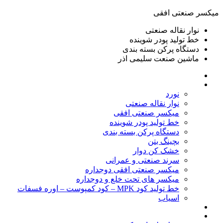
ميكسر صنعتی افقی
نوار نقاله صنعتی
خط تولید پودر شوينده
دستگاه پرکن بسته بندی
ماشين صنعت سليمی اذر
خانه
محصولات
نورد
نوار نقاله صنعتی
ميكسر صنعتی افقی
خط تولید پودر شوينده
دستگاه پرکن بسته بندی
بچينگ بتن
خشک کن دوار
سرند صنعتی و عمرانی
میکسر صنعتی افقی دوجداره
میکسر های تحت خلع و دوجداره
خط تولید کود MPK – کود کمپوست – اوره فسفات
اسیاب
گالری تصاویر
خطوط آماده فروش