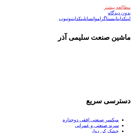
مطالعه بیشتر
بدون دیدگاه
لینکداین
اینستاگرام
واتساپ
لینکداین
یوتیوب
ماشين صنعت سليمی آذر
تولید کننده و وارد کننده ماشین آلات صنعتی و خطوط تولیدی همچنین ارائه خدمات
علمی در زمینه واردات و بازرگانی و عقد قرارداد های بین المللی همچنین دریافت
نمایندگی و ارائه مشاوره بازرگانی خارجی به شرکت های بازرگانی واردات و
صادرات می بپردازد
دسترسی سریع
میکسر صنعتی افقی دوجداره
سرند صنعتی و عمرانی
خشک کن دوار