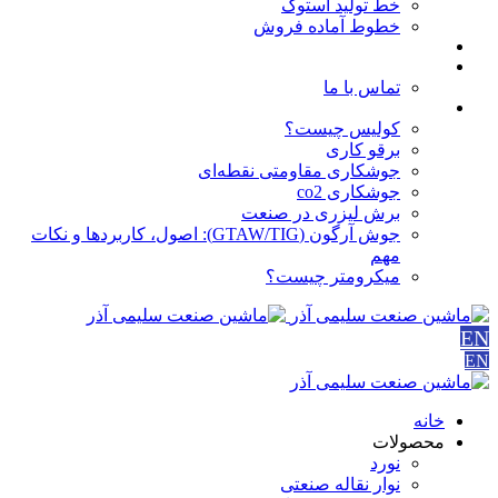
خط تولید استوک
خطوط آماده فروش
مقالات
درباره ما
تماس با ما
آموزش ها
کولیس چیست؟
برقو کاری
جوشکاری مقاومتی نقطه‌ای
جوشکاری co2
برش لیزری در صنعت
جوش آرگون (GTAW/TIG): اصول، کاربردها و نکات
مهم
میکرومتر چیست؟
EN
EN
خانه
محصولات
نورد
نوار نقاله صنعتی