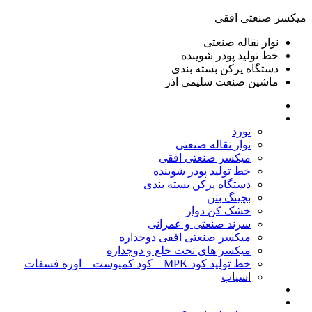
ميكسر صنعتی افقی
نوار نقاله صنعتی
خط تولید پودر شوينده
دستگاه پرکن بسته بندی
ماشين صنعت سليمی اذر
خانه
محصولات
نورد
نوار نقاله صنعتی
ميكسر صنعتی افقی
خط تولید پودر شوينده
دستگاه پرکن بسته بندی
بچينگ بتن
خشک کن دوار
سرند صنعتی و عمرانی
میکسر صنعتی افقی دوجداره
میکسر های تحت خلع و دوجداره
خط تولید کود MPK – کود کمپوست – اوره فسفات
اسیاب
گالری تصاویر
خطوط آماده فروش