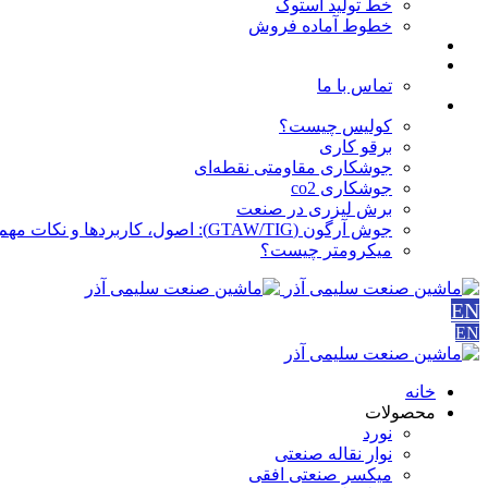
خط تولید استوک
خطوط آماده فروش
مقالات
درباره ما
تماس با ما
آموزش ها
کولیس چیست؟
برقو کاری
جوشکاری مقاومتی نقطه‌ای
جوشکاری co2
برش لیزری در صنعت
جوش آرگون (GTAW/TIG): اصول، کاربردها و نکات مهم
میکرومتر چیست؟
EN
EN
خانه
محصولات
نورد
نوار نقاله صنعتی
ميكسر صنعتی افقی