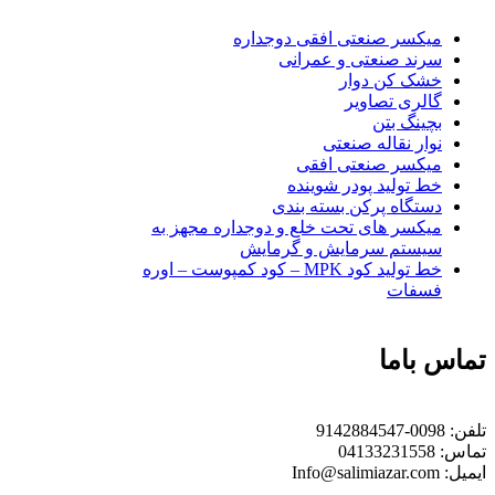
میکسر صنعتی افقی دوجداره
سرند صنعتی و عمرانی
خشک کن دوار
گالری تصاویر
بچينگ بتن
نوار نقاله صنعتی
ميكسر صنعتی افقی
خط تولید پودر شوينده
دستگاه پرکن بسته بندی
میکسر های تحت خلع و دوجداره مجهز به
سیستم سرمایش و گرمایش
خط تولید کود MPK – کود کمپوست – اوره
فسفات
تماس باما
تلفن:
0098-9142884547
تماس:
04133231558
ایمیل:
Info@salimiazar.com