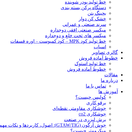
خط تولید پودر شوينده
دستگاه پرکن بسته بندی
بچينگ بتن
خشک کن دوار
سرند صنعتی و عمرانی
میکسر صنعتی افقی دوجداره
میکسر های تحت خلع و دوجداره
خط تولید کود MPK – کود کمپوست – اوره فسفات
اسیاب
گالری تصاویر
خطوط آماده فروش
خط تولید استوک
خطوط آماده فروش
مقالات
درباره ما
تماس با ما
آموزش ها
کولیس چیست؟
برقو کاری
جوشکاری مقاومتی نقطه‌ای
جوشکاری co2
برش لیزری در صنعت
جوش آرگون (GTAW/TIG): اصول، کاربردها و نکات مهم
میکرومتر چیست؟