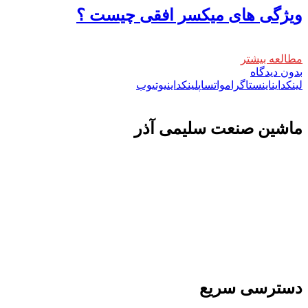
ویژگی های میکسر افقی چیست ؟
مطالعه بیشتر
بدون دیدگاه
لینکداین
اینستاگرام
واتساپ
لینکداین
یوتیوب
ماشين صنعت سليمی آذر
تولید کننده و وارد کننده ماشین آلات صنعتی و خطوط
تولیدی همچنین ارائه خدمات علمی در زمینه واردات و
بازرگانی و عقد قرارداد های بین المللی همچنین
دریافت نمایندگی و ارائه مشاوره بازرگانی خارجی به
شرکت های بازرگانی واردات و صادرات می بپردازد
دسترسی سریع