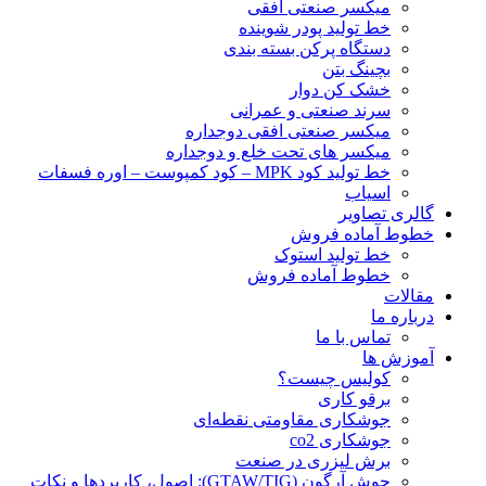
ميكسر صنعتی افقی
خط تولید پودر شوينده
دستگاه پرکن بسته بندی
بچينگ بتن
خشک کن دوار
سرند صنعتی و عمرانی
میکسر صنعتی افقی دوجداره
میکسر های تحت خلع و دوجداره
خط تولید کود MPK – کود کمپوست – اوره فسفات
اسیاب
گالری تصاویر
خطوط آماده فروش
خط تولید استوک
خطوط آماده فروش
مقالات
درباره ما
تماس با ما
آموزش ها
کولیس چیست؟
برقو کاری
جوشکاری مقاومتی نقطه‌ای
جوشکاری co2
برش لیزری در صنعت
جوش آرگون (GTAW/TIG): اصول، کاربردها و نکات