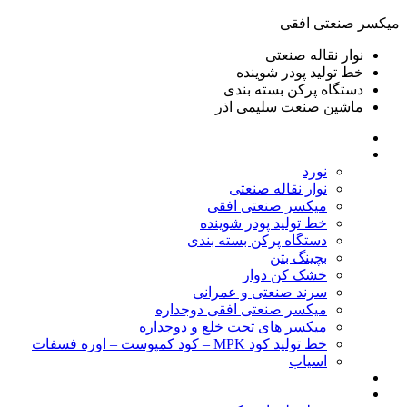
ميكسر صنعتی افقی
نوار نقاله صنعتی
خط تولید پودر شوينده
دستگاه پرکن بسته بندی
ماشين صنعت سليمی اذر
خانه
محصولات
نورد
نوار نقاله صنعتی
ميكسر صنعتی افقی
خط تولید پودر شوينده
دستگاه پرکن بسته بندی
بچينگ بتن
خشک کن دوار
سرند صنعتی و عمرانی
میکسر صنعتی افقی دوجداره
میکسر های تحت خلع و دوجداره
خط تولید کود MPK – کود کمپوست – اوره فسفات
اسیاب
گالری تصاویر
خطوط آماده فروش