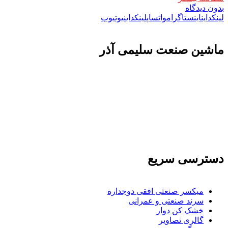
بدون دیدگاه
لینکداین
اینستاگرام
واتساپ
لینکداین
یوتیوب
ماشين صنعت سليمی آذر
تولید کننده و وارد کننده ماشین آلات صنعتی و خطوط تولیدی همچنین ارائه خدمات
علمی در زمینه واردات و بازرگانی و عقد قرارداد های بین المللی همچنین دریافت
نمایندگی و ارائه مشاوره بازرگانی خارجی به شرکت های بازرگانی واردات و
صادرات می بپردازد
دسترسی سریع
میکسر صنعتی افقی دوجداره
سرند صنعتی و عمرانی
خشک کن دوار
گالری تصاویر