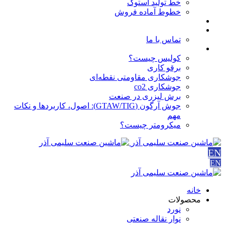
خط تولید استوک
خطوط آماده فروش
مقالات
درباره ما
تماس با ما
آموزش ها
کولیس چیست؟
برقو کاری
جوشکاری مقاومتی نقطه‌ای
جوشکاری co2
برش لیزری در صنعت
جوش آرگون (GTAW/TIG): اصول، کاربردها و نکات
مهم
میکرومتر چیست؟
EN
EN
خانه
محصولات
نورد
نوار نقاله صنعتی