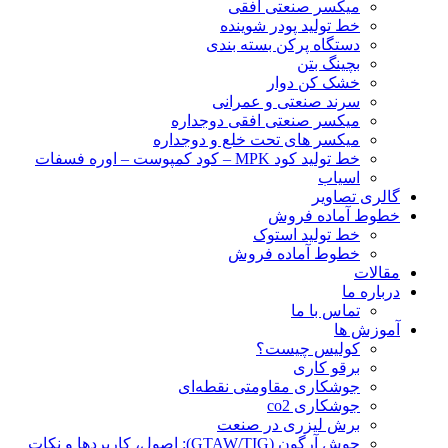
ميكسر صنعتی افقی
خط تولید پودر شوينده
دستگاه پرکن بسته بندی
بچينگ بتن
خشک کن دوار
سرند صنعتی و عمرانی
میکسر صنعتی افقی دوجداره
میکسر های تحت خلع و دوجداره
خط تولید کود MPK – کود کمپوست – اوره فسفات
اسیاب
گالری تصاویر
خطوط آماده فروش
خط تولید استوک
خطوط آماده فروش
مقالات
درباره ما
تماس با ما
آموزش ها
کولیس چیست؟
برقو کاری
جوشکاری مقاومتی نقطه‌ای
جوشکاری co2
برش لیزری در صنعت
جوش آرگون (GTAW/TIG): اصول، کاربردها و نکات