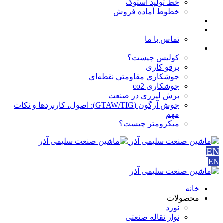
خط تولید استوک
خطوط آماده فروش
مقالات
درباره ما
تماس با ما
آموزش ها
کولیس چیست؟
برقو کاری
جوشکاری مقاومتی نقطه‌ای
جوشکاری co2
برش لیزری در صنعت
جوش آرگون (GTAW/TIG): اصول، کاربردها و نکات
مهم
میکرومتر چیست؟
EN
EN
خانه
محصولات
نورد
نوار نقاله صنعتی