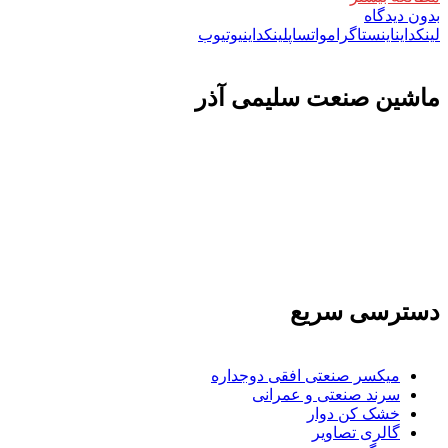
بدون دیدگاه
لینکداین
اینستاگرام
واتساپ
لینکداین
یوتیوب
ماشين صنعت سليمی آذر
تولید کننده و وارد کننده ماشین آلات صنعتی و خطوط تولیدی همچنین ارائه خدمات
علمی در زمینه واردات و بازرگانی و عقد قرارداد های بین المللی همچنین دریافت
نمایندگی و ارائه مشاوره بازرگانی خارجی به شرکت های بازرگانی واردات و
صادرات می بپردازد
دسترسی سریع
میکسر صنعتی افقی دوجداره
سرند صنعتی و عمرانی
خشک کن دوار
گالری تصاویر