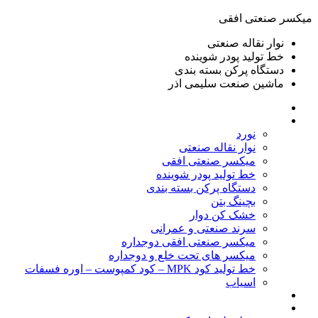
ميكسر صنعتی افقی
نوار نقاله صنعتی
خط تولید پودر شوينده
دستگاه پرکن بسته بندی
ماشين صنعت سليمی اذر
خانه
محصولات
نورد
نوار نقاله صنعتی
ميكسر صنعتی افقی
خط تولید پودر شوينده
دستگاه پرکن بسته بندی
بچينگ بتن
خشک کن دوار
سرند صنعتی و عمرانی
میکسر صنعتی افقی دوجداره
میکسر های تحت خلع و دوجداره
خط تولید کود MPK – کود کمپوست – اوره فسفات
اسیاب
گالری تصاویر
خطوط آماده فروش