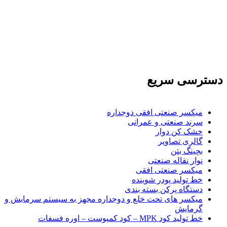
تولید کننده و وارد کننده ماشین آلات صنعتی و خطوط تولیدی همچنین ارائه خدمات
علمی در زمینه واردات و بازرگانی و عقد قرارداد های بین المللی همچنین دریافت
نمایندگی و ارائه مشاوره بازرگانی خارجی به شرکت های بازرگانی واردات و
صادرات می بپردازد
دسترسی سریع
میکسر صنعتی افقی دوجداره
سرند صنعتی و عمرانی
خشک کن دوار
گالری تصاویر
بچينگ بتن
نوار نقاله صنعتی
ميكسر صنعتی افقی
خط تولید پودر شوينده
دستگاه پرکن بسته بندی
میکسر های تحت خلع و دوجداره مجهز به سیستم سرمایش و
گرمایش
خط تولید کود MPK – کود کمپوست – اوره فسفات