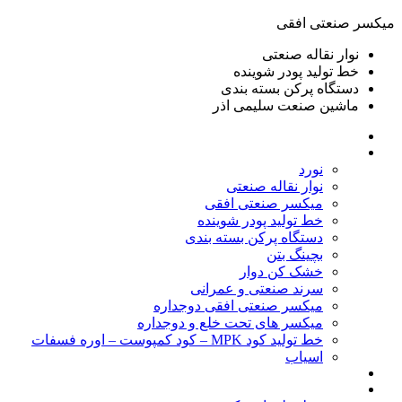
ميكسر صنعتی افقی
نوار نقاله صنعتی
خط تولید پودر شوينده
دستگاه پرکن بسته بندی
ماشين صنعت سليمی اذر
خانه
محصولات
نورد
نوار نقاله صنعتی
ميكسر صنعتی افقی
خط تولید پودر شوينده
دستگاه پرکن بسته بندی
بچينگ بتن
خشک کن دوار
سرند صنعتی و عمرانی
میکسر صنعتی افقی دوجداره
میکسر های تحت خلع و دوجداره
خط تولید کود MPK – کود کمپوست – اوره فسفات
اسیاب
گالری تصاویر
خطوط آماده فروش