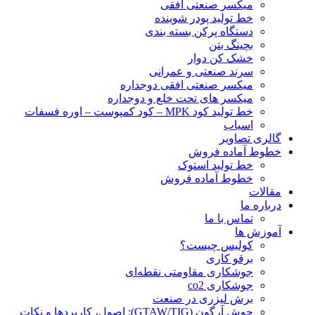
ميكسر صنعتی افقی
خط تولید پودر شوينده
دستگاه پرکن بسته بندی
بچينگ بتن
خشک کن دوار
سرند صنعتی و عمرانی
میکسر صنعتی افقی دوجداره
میکسر های تحت خلع و دوجداره
خط تولید کود MPK – کود کمپوست – اوره فسفات
اسیاب
گالری تصاویر
خطوط آماده فروش
خط تولید استوک
خطوط آماده فروش
مقالات
درباره ما
تماس با ما
آموزش ها
کولیس چیست؟
برقو کاری
جوشکاری مقاومتی نقطه‌ای
جوشکاری co2
برش لیزری در صنعت
جوش آرگون (GTAW/TIG): اصول، کاربردها و نکات