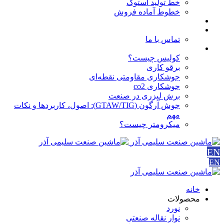
خط تولید استوک
خطوط آماده فروش
مقالات
درباره ما
تماس با ما
آموزش ها
کولیس چیست؟
برقو کاری
جوشکاری مقاومتی نقطه‌ای
جوشکاری co2
برش لیزری در صنعت
جوش آرگون (GTAW/TIG): اصول، کاربردها و نکات
مهم
میکرومتر چیست؟
EN
EN
خانه
محصولات
نورد
نوار نقاله صنعتی