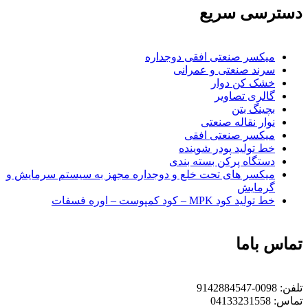
دسترسی سریع
میکسر صنعتی افقی دوجداره
سرند صنعتی و عمرانی
خشک کن دوار
گالری تصاویر
بچينگ بتن
نوار نقاله صنعتی
ميكسر صنعتی افقی
خط تولید پودر شوينده
دستگاه پرکن بسته بندی
میکسر های تحت خلع و دوجداره مجهز به سیستم سرمایش و
گرمایش
خط تولید کود MPK – کود کمپوست – اوره فسفات
تماس باما
تلفن:
0098-9142884547
تماس:
04133231558