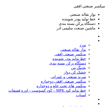
ميكسر صنعتی افقی
نوار نقاله صنعتی
خط تولید پودر شوينده
دستگاه پرکن بسته بندی
ماشين صنعت سليمی اذر
خانه
محصولات
نورد
نوار نقاله صنعتی
ميكسر صنعتی افقی
خط تولید پودر شوينده
دستگاه پرکن بسته بندی
بچينگ بتن
خشک کن دوار
سرند صنعتی و عمرانی
میکسر صنعتی افقی دوجداره
میکسر های تحت خلع و دوجداره
خط تولید کود MPK – کود کمپوست – اوره فسفات
اسیاب
گالری تصاویر
خطوط آماده فروش