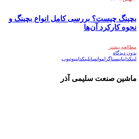
بچینگ چیست؟ بررسی کامل انواع بچینگ و
نحوه کارکرد آن‌ها
مطالعه بیشتر
بدون دیدگاه
لینکداین
اینستاگرام
واتساپ
لینکداین
یوتیوب
ماشين صنعت سليمی آذر
تولید کننده و وارد کننده ماشین آلات صنعتی و خطوط تولیدی همچنین ارائه خدمات
علمی در زمینه واردات و بازرگانی و عقد قرارداد های بین المللی همچنین دریافت
نمایندگی و ارائه مشاوره بازرگانی خارجی به شرکت های بازرگانی واردات و
صادرات می بپردازد