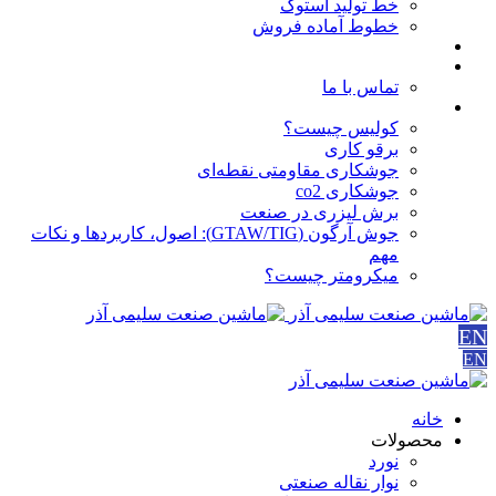
خط تولید استوک
خطوط آماده فروش
مقالات
درباره ما
تماس با ما
آموزش ها
کولیس چیست؟
برقو کاری
جوشکاری مقاومتی نقطه‌ای
جوشکاری co2
برش لیزری در صنعت
جوش آرگون (GTAW/TIG): اصول، کاربردها و نکات
مهم
میکرومتر چیست؟
EN
EN
خانه
محصولات
نورد
نوار نقاله صنعتی