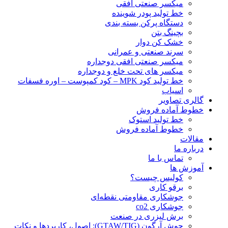
ميكسر صنعتی افقی
خط تولید پودر شوينده
دستگاه پرکن بسته بندی
بچينگ بتن
خشک کن دوار
سرند صنعتی و عمرانی
میکسر صنعتی افقی دوجداره
میکسر های تحت خلع و دوجداره
خط تولید کود MPK – کود کمپوست – اوره فسفات
اسیاب
گالری تصاویر
خطوط آماده فروش
خط تولید استوک
خطوط آماده فروش
مقالات
درباره ما
تماس با ما
آموزش ها
کولیس چیست؟
برقو کاری
جوشکاری مقاومتی نقطه‌ای
جوشکاری co2
برش لیزری در صنعت
جوش آرگون (GTAW/TIG): اصول، کاربردها و نکات