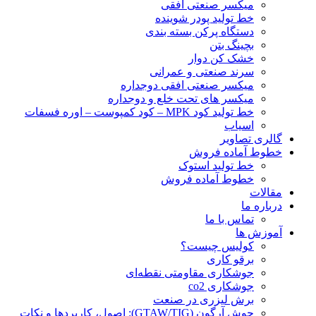
ميكسر صنعتی افقی
خط تولید پودر شوينده
دستگاه پرکن بسته بندی
بچينگ بتن
خشک کن دوار
سرند صنعتی و عمرانی
میکسر صنعتی افقی دوجداره
میکسر های تحت خلع و دوجداره
خط تولید کود MPK – کود کمپوست – اوره فسفات
اسیاب
گالری تصاویر
خطوط آماده فروش
خط تولید استوک
خطوط آماده فروش
مقالات
درباره ما
تماس با ما
آموزش ها
کولیس چیست؟
برقو کاری
جوشکاری مقاومتی نقطه‌ای
جوشکاری co2
برش لیزری در صنعت
جوش آرگون (GTAW/TIG): اصول، کاربردها و نکات