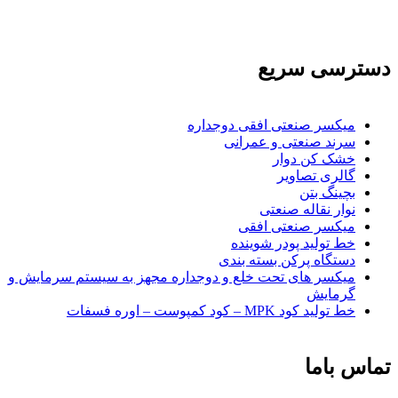
صادرات می بپردازد
دسترسی سریع
میکسر صنعتی افقی دوجداره
سرند صنعتی و عمرانی
خشک کن دوار
گالری تصاویر
بچينگ بتن
نوار نقاله صنعتی
ميكسر صنعتی افقی
خط تولید پودر شوينده
دستگاه پرکن بسته بندی
میکسر های تحت خلع و دوجداره مجهز به سیستم سرمایش و
گرمایش
خط تولید کود MPK – کود کمپوست – اوره فسفات
تماس باما