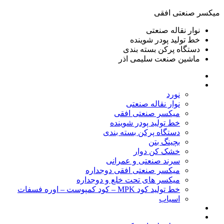
ميكسر صنعتی افقی
نوار نقاله صنعتی
خط تولید پودر شوينده
دستگاه پرکن بسته بندی
ماشين صنعت سليمی اذر
خانه
محصولات
نورد
نوار نقاله صنعتی
ميكسر صنعتی افقی
خط تولید پودر شوينده
دستگاه پرکن بسته بندی
بچينگ بتن
خشک کن دوار
سرند صنعتی و عمرانی
میکسر صنعتی افقی دوجداره
میکسر های تحت خلع و دوجداره
خط تولید کود MPK – کود کمپوست – اوره فسفات
اسیاب
گالری تصاویر
خطوط آماده فروش