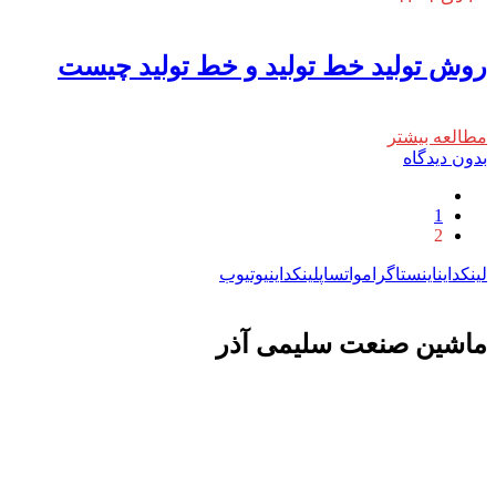
روش تولید خط تولید و خط تولید چیست
مطالعه بیشتر
بدون دیدگاه
1
2
لینکداین
اینستاگرام
واتساپ
لینکداین
یوتیوب
ماشين صنعت سليمی آذر
تولید کننده و وارد کننده ماشین آلات صنعتی و خطوط تولیدی همچنین ارائه خدمات
علمی در زمینه واردات و بازرگانی و عقد قرارداد های بین المللی همچنین دریافت
نمایندگی و ارائه مشاوره بازرگانی خارجی به شرکت های بازرگانی واردات و