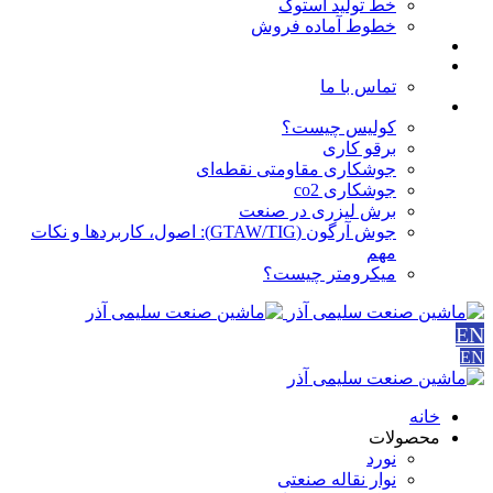
خط تولید استوک
خطوط آماده فروش
مقالات
درباره ما
تماس با ما
آموزش ها
کولیس چیست؟
برقو کاری
جوشکاری مقاومتی نقطه‌ای
جوشکاری co2
برش لیزری در صنعت
جوش آرگون (GTAW/TIG): اصول، کاربردها و نکات
مهم
میکرومتر چیست؟
EN
EN
خانه
محصولات
نورد
نوار نقاله صنعتی