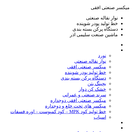
ميكسر صنعتی افقی
نوار نقاله صنعتی
خط تولید پودر شوينده
دستگاه پرکن بسته بندی
ماشين صنعت سليمی اذر
خانه
محصولات
نورد
نوار نقاله صنعتی
ميكسر صنعتی افقی
خط تولید پودر شوينده
دستگاه پرکن بسته بندی
بچينگ بتن
خشک کن دوار
سرند صنعتی و عمرانی
میکسر صنعتی افقی دوجداره
میکسر های تحت خلع و دوجداره
خط تولید کود MPK – کود کمپوست – اوره فسفات
اسیاب
گالری تصاویر
خطوط آماده فروش