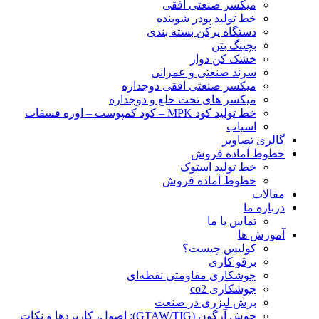
ميكسر صنعتی افقی
خط تولید پودر شوينده
دستگاه پرکن بسته بندی
بچينگ بتن
خشک کن دوار
سرند صنعتی و عمرانی
میکسر صنعتی افقی دوجداره
میکسر های تحت خلع و دوجداره
خط تولید کود MPK – کود کمپوست – اوره فسفات
اسیاب
گالری تصاویر
خطوط آماده فروش
خط تولید استوک
خطوط آماده فروش
مقالات
درباره ما
تماس با ما
آموزش ها
کولیس چیست؟
برقو کاری
جوشکاری مقاومتی نقطه‌ای
جوشکاری co2
برش لیزری در صنعت
جوش آرگون (GTAW/TIG): اصول، کاربردها و نکات