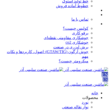
خط تولید استوک
خطوط آماده فروش
مقالات
درباره ما
تماس با ما
آموزش ها
کولیس چیست؟
برقو کاری
جوشکاری مقاومتی نقطه‌ای
جوشکاری co2
برش لیزری در صنعت
جوش آرگون (GTAW/TIG): اصول، کاربردها و نکات
مهم
میکرومتر چیست؟
EN
EN
خانه
محصولات
نورد
نوار نقاله صنعتی