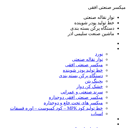
ميكسر صنعتی افقی
نوار نقاله صنعتی
خط تولید پودر شوينده
دستگاه پرکن بسته بندی
ماشين صنعت سليمی اذر
خانه
محصولات
نورد
نوار نقاله صنعتی
ميكسر صنعتی افقی
خط تولید پودر شوينده
دستگاه پرکن بسته بندی
بچينگ بتن
خشک کن دوار
سرند صنعتی و عمرانی
میکسر صنعتی افقی دوجداره
میکسر های تحت خلع و دوجداره
خط تولید کود MPK – کود کمپوست – اوره فسفات
اسیاب
گالری تصاویر
خطوط آماده فروش