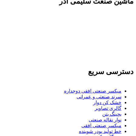
ماشين صنعت سليمی آذر
تولید کننده و وارد کننده ماشین آلات صنعتی و خطوط
تولیدی همچنین ارائه خدمات علمی در زمینه واردات و
بازرگانی و عقد قرارداد های بین المللی همچنین
دریافت نمایندگی و ارائه مشاوره بازرگانی خارجی به
شرکت های بازرگانی واردات و صادرات می بپردازد
دسترسی سریع
میکسر صنعتی افقی دوجداره
سرند صنعتی و عمرانی
خشک کن دوار
گالری تصاویر
بچينگ بتن
نوار نقاله صنعتی
ميكسر صنعتی افقی
خط تولید پودر شوينده