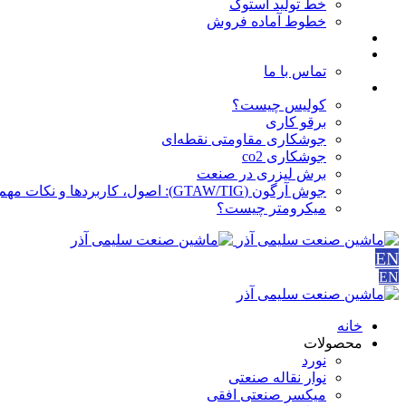
خط تولید استوک
خطوط آماده فروش
مقالات
درباره ما
تماس با ما
آموزش ها
کولیس چیست؟
برقو کاری
جوشکاری مقاومتی نقطه‌ای
جوشکاری co2
برش لیزری در صنعت
جوش آرگون (GTAW/TIG): اصول، کاربردها و نکات مهم
میکرومتر چیست؟
EN
EN
خانه
محصولات
نورد
نوار نقاله صنعتی
ميكسر صنعتی افقی