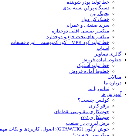
خط تولید پودر شوينده
دستگاه پرکن بسته بندی
بچينگ بتن
خشک کن دوار
سرند صنعتی و عمرانی
میکسر صنعتی افقی دوجداره
میکسر های تحت خلع و دوجداره
خط تولید کود MPK – کود کمپوست – اوره فسفات
اسیاب
گالری تصاویر
خطوط آماده فروش
خط تولید استوک
خطوط آماده فروش
مقالات
درباره ما
تماس با ما
آموزش ها
کولیس چیست؟
برقو کاری
جوشکاری مقاومتی نقطه‌ای
جوشکاری co2
برش لیزری در صنعت
جوش آرگون (GTAW/TIG): اصول، کاربردها و نکات مهم
میکرومتر چیست؟