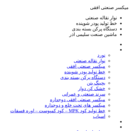
ميكسر صنعتی افقی
نوار نقاله صنعتی
خط تولید پودر شوينده
دستگاه پرکن بسته بندی
ماشين صنعت سليمی اذر
خانه
محصولات
نورد
نوار نقاله صنعتی
ميكسر صنعتی افقی
خط تولید پودر شوينده
دستگاه پرکن بسته بندی
بچينگ بتن
خشک کن دوار
سرند صنعتی و عمرانی
میکسر صنعتی افقی دوجداره
میکسر های تحت خلع و دوجداره
خط تولید کود MPK – کود کمپوست – اوره فسفات
اسیاب
گالری تصاویر
خطوط آماده فروش