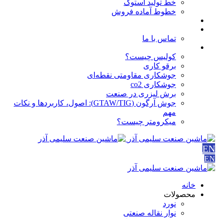
خط تولید استوک
خطوط آماده فروش
مقالات
درباره ما
تماس با ما
آموزش ها
کولیس چیست؟
برقو کاری
جوشکاری مقاومتی نقطه‌ای
جوشکاری co2
برش لیزری در صنعت
جوش آرگون (GTAW/TIG): اصول، کاربردها و نکات
مهم
میکرومتر چیست؟
EN
EN
خانه
محصولات
نورد
نوار نقاله صنعتی