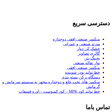
نمایندگی و ارائه مشاوره بازرگانی خارجی به شرکت های بازرگانی واردات و
صادرات می بپردازد
دسترسی سریع
میکسر صنعتی افقی دوجداره
سرند صنعتی و عمرانی
خشک کن دوار
گالری تصاویر
بچينگ بتن
نوار نقاله صنعتی
ميكسر صنعتی افقی
خط تولید پودر شوينده
دستگاه پرکن بسته بندی
میکسر های تحت خلع و دوجداره مجهز به سیستم سرمایش و
گرمایش
خط تولید کود MPK – کود کمپوست – اوره فسفات
تماس باما