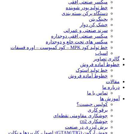
ميكسر صنعتی افقی
خط تولید پودر شوينده
دستگاه پرکن بسته بندی
بچينگ بتن
خشک کن دوار
سرند صنعتی و عمرانی
میکسر صنعتی افقی دوجداره
میکسر های تحت خلع و دوجداره
خط تولید کود MPK – کود کمپوست – اوره فسفات
اسیاب
گالری تصاویر
خطوط آماده فروش
خط تولید استوک
خطوط آماده فروش
مقالات
درباره ما
تماس با ما
آموزش ها
کولیس چیست؟
برقو کاری
جوشکاری مقاومتی نقطه‌ای
جوشکاری co2
برش لیزری در صنعت
جوش آرگون (GTAW/TIG): اصول، کاربردها و نکات