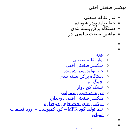
ميكسر صنعتی افقی
نوار نقاله صنعتی
خط تولید پودر شوينده
دستگاه پرکن بسته بندی
ماشين صنعت سليمی اذر
خانه
محصولات
نورد
نوار نقاله صنعتی
ميكسر صنعتی افقی
خط تولید پودر شوينده
دستگاه پرکن بسته بندی
بچينگ بتن
خشک کن دوار
سرند صنعتی و عمرانی
میکسر صنعتی افقی دوجداره
میکسر های تحت خلع و دوجداره
خط تولید کود MPK – کود کمپوست – اوره فسفات
اسیاب
گالری تصاویر
خطوط آماده فروش