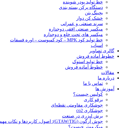
خط تولید پودر شوينده
دستگاه پرکن بسته بندی
بچينگ بتن
خشک کن دوار
سرند صنعتی و عمرانی
میکسر صنعتی افقی دوجداره
میکسر های تحت خلع و دوجداره
خط تولید کود MPK – کود کمپوست – اوره فسفات
اسیاب
گالری تصاویر
خطوط آماده فروش
خط تولید استوک
خطوط آماده فروش
مقالات
درباره ما
تماس با ما
آموزش ها
کولیس چیست؟
برقو کاری
جوشکاری مقاومتی نقطه‌ای
جوشکاری co2
برش لیزری در صنعت
جوش آرگون (GTAW/TIG): اصول، کاربردها و نکات مهم
میکرومتر چیست؟