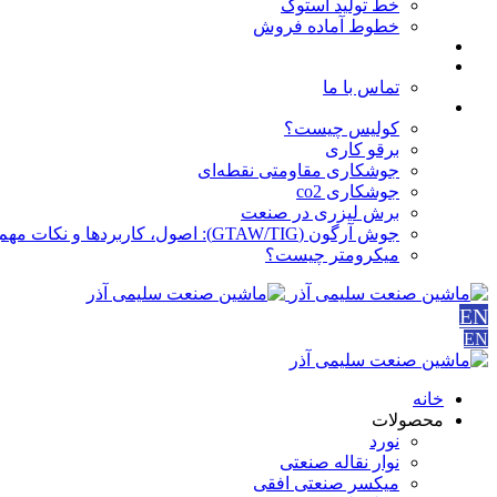
خط تولید استوک
خطوط آماده فروش
مقالات
درباره ما
تماس با ما
آموزش ها
کولیس چیست؟
برقو کاری
جوشکاری مقاومتی نقطه‌ای
جوشکاری co2
برش لیزری در صنعت
جوش آرگون (GTAW/TIG): اصول، کاربردها و نکات مهم
میکرومتر چیست؟
EN
EN
خانه
محصولات
نورد
نوار نقاله صنعتی
ميكسر صنعتی افقی