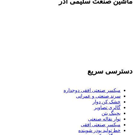
ماشين صنعت سليمی آذر
تولید کننده و وارد کننده ماشین آلات صنعتی و خطوط
تولیدی همچنین ارائه خدمات علمی در زمینه واردات و
بازرگانی و عقد قرارداد های بین المللی همچنین
دریافت نمایندگی و ارائه مشاوره بازرگانی خارجی به
شرکت های بازرگانی واردات و صادرات می بپردازد
دسترسی سریع
میکسر صنعتی افقی دوجداره
سرند صنعتی و عمرانی
خشک کن دوار
گالری تصاویر
بچينگ بتن
نوار نقاله صنعتی
ميكسر صنعتی افقی
خط تولید پودر شوينده