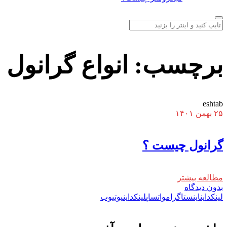
برچسب:
انواع گرانول
eshtab
۲۵ بهمن ۱۴۰۱
گرانول چیست ؟
مطالعه بیشتر
بدون دیدگاه
لینکداین
اینستاگرام
واتساپ
لینکداین
یوتیوب