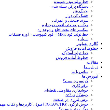
خط تولید پودر شوينده
دستگاه پرکن بسته بندی
بچينگ بتن
خشک کن دوار
سرند صنعتی و عمرانی
میکسر صنعتی افقی دوجداره
میکسر های تحت خلع و دوجداره
خط تولید کود MPK – کود کمپوست – اوره فسفات
اسیاب
گالری تصاویر
خطوط آماده فروش
خط تولید استوک
خطوط آماده فروش
مقالات
درباره ما
تماس با ما
آموزش ها
کولیس چیست؟
برقو کاری
جوشکاری مقاومتی نقطه‌ای
جوشکاری co2
برش لیزری در صنعت
جوش آرگون (GTAW/TIG): اصول، کاربردها و نکات مهم
میکرومتر چیست؟