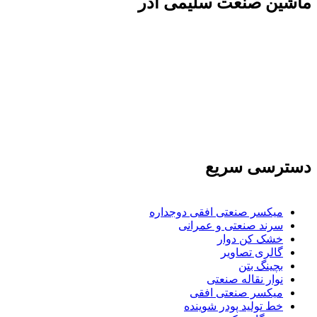
ماشين صنعت سليمی آذر
تولید کننده و وارد کننده ماشین آلات صنعتی و خطوط
تولیدی همچنین ارائه خدمات علمی در زمینه واردات و
بازرگانی و عقد قرارداد های بین المللی همچنین
دریافت نمایندگی و ارائه مشاوره بازرگانی خارجی به
شرکت های بازرگانی واردات و صادرات می بپردازد
دسترسی سریع
میکسر صنعتی افقی دوجداره
سرند صنعتی و عمرانی
خشک کن دوار
گالری تصاویر
بچينگ بتن
نوار نقاله صنعتی
ميكسر صنعتی افقی
خط تولید پودر شوينده