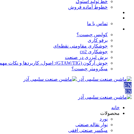
خط تولید استوک
خطوط آماده فروش
مقالات
درباره ما
تماس با ما
آموزش ها
کولیس چیست؟
برقو کاری
جوشکاری مقاومتی نقطه‌ای
جوشکاری co2
برش لیزری در صنعت
جوش آرگون (GTAW/TIG): اصول، کاربردها و نکات مهم
میکرومتر چیست؟
EN
EN
خانه
محصولات
نورد
نوار نقاله صنعتی
ميكسر صنعتی افقی