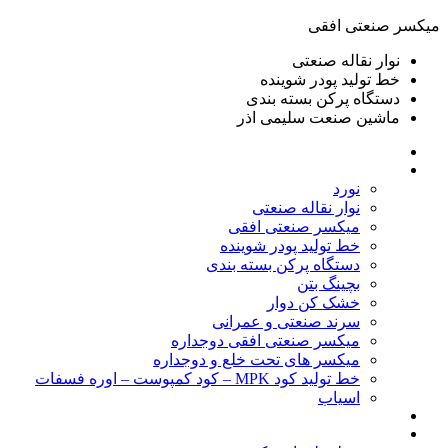
ميكسر صنعتی افقی
نوار نقاله صنعتی
خط تولید پودر شوينده
دستگاه پرکن بسته بندی
ماشين صنعت سليمی اذر
خانه
محصولات
نورد
نوار نقاله صنعتی
ميكسر صنعتی افقی
خط تولید پودر شوينده
دستگاه پرکن بسته بندی
بچينگ بتن
خشک کن دوار
سرند صنعتی و عمرانی
میکسر صنعتی افقی دوجداره
میکسر های تحت خلع و دوجداره
خط تولید کود MPK – کود کمپوست – اوره فسفات
اسیاب
گالری تصاویر
خطوط آماده فروش