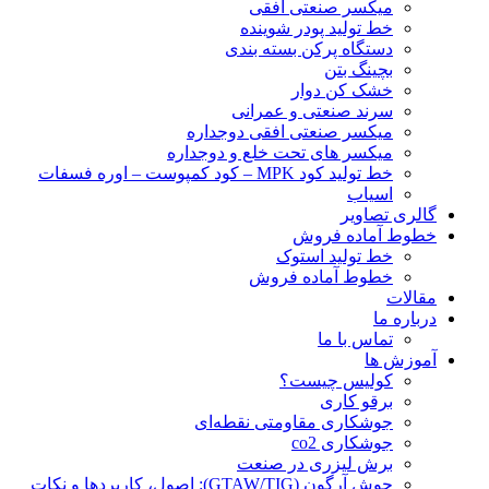
ميكسر صنعتی افقی
خط تولید پودر شوينده
دستگاه پرکن بسته بندی
بچينگ بتن
خشک کن دوار
سرند صنعتی و عمرانی
میکسر صنعتی افقی دوجداره
میکسر های تحت خلع و دوجداره
خط تولید کود MPK – کود کمپوست – اوره فسفات
اسیاب
گالری تصاویر
خطوط آماده فروش
خط تولید استوک
خطوط آماده فروش
مقالات
درباره ما
تماس با ما
آموزش ها
کولیس چیست؟
برقو کاری
جوشکاری مقاومتی نقطه‌ای
جوشکاری co2
برش لیزری در صنعت
جوش آرگون (GTAW/TIG): اصول، کاربردها و نکات