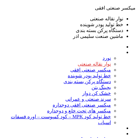
ميكسر صنعتی افقی
نوار نقاله صنعتی
خط تولید پودر شوينده
دستگاه پرکن بسته بندی
ماشين صنعت سليمی اذر
خانه
محصولات
نورد
نوار نقاله صنعتی
ميكسر صنعتی افقی
خط تولید پودر شوينده
دستگاه پرکن بسته بندی
بچينگ بتن
خشک کن دوار
سرند صنعتی و عمرانی
میکسر صنعتی افقی دوجداره
میکسر های تحت خلع و دوجداره
خط تولید کود MPK – کود کمپوست – اوره فسفات
اسیاب
گالری تصاویر
خطوط آماده فروش