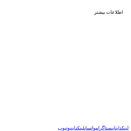
اطلاعات بیشتر
ماشين صنعت سليمی اذر مفتخر است به عنوان تولید کننده و وارد کننده
ماشین آلات صنعتی و خطوط تولیدی به ارائه خدمات علمی در زمینه
واردات و بازرگانی و عقد قرارداد های بین المللی همچنین دریافت نمایندگی
و ارائه مشاوره بازرگانی خارجی به شرکت های بازرگانی واردات و صادرات
بپردازد.
راه های ارتباطی
09148020188
09142884547
Mashin.sanatsalimiazar@yahoo.com
لینکداین
اینستاگرام
واتساپ
لینکداین
یوتیوب