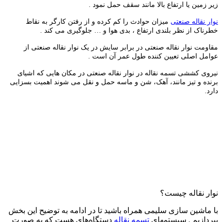
زیر زمین یا ارتفاع بالا مانند سقف حمل نمود .
نوار نقاله صنعتی
میزان حوادث را کم کرده و از رفتن کارگر به نقاط
خطرناک از نظر بلندی ارتفاع ، بدی هوا و … جلوگیری می کند .
مقاومت نوار نقاله صنعتی در برابر سایش در یک نوار نقاله صنعتی از
عوامل اصلی تعیین کننده طول عمر آن است .
نیروی کششی تسمه نقاله در نوار نقاله صنعتی در مکان هایی که اشیای
برنده و تیز مانند، آهک، شن و ماسه حمل و نقل می شوند اهمیت بسزایی
دارد.
یک
تسمه نقاله
(conveyor belt) در واقع وسیله یا جزء حمل‌کنندهٔ یک
سامانه انتقال مواد تسمه ای می‌باشد (که اغلب این سامانه به
صورت خلاصه تسمه یا نوار نقاله نامیده می‌شود). سامانه انتقال
مواد تسمه ای که
کانوایر
تسمه ای هم گفته می‌شود یکی از انواع
متعدد
سامانه‌های نقاله ای
می‌باشد. یک سامانه انتقال نقاله ای از دو
یا چند
قرقره
(گاهی اوقات از آن‌ها به عنوان درامز یا طبلک یاد
می‌شود) تشکیل شده‌است به همراه یک حلقه بی پایان از تسمه یا
نواری که مواد را حمل می‌کند و به دور آن‌ها می‌چرخد.
نوار نقاله چیست؟
با ماشین سازی سلیمی همراه باشید تا در ادامه به توضیح این بخش
بپردازیم . سیستمهای
تسمه نقاله
دستگاه‌های هست که به صورت