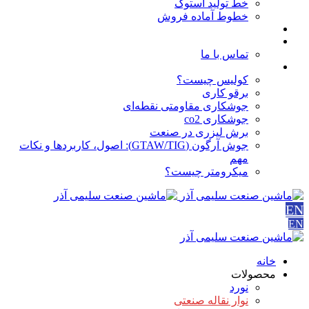
خط تولید استوک
خطوط آماده فروش
مقالات
درباره ما
تماس با ما
آموزش ها
کولیس چیست؟
برقو کاری
جوشکاری مقاومتی نقطه‌ای
جوشکاری co2
برش لیزری در صنعت
جوش آرگون (GTAW/TIG): اصول، کاربردها و نکات
مهم
میکرومتر چیست؟
EN
EN
خانه
محصولات
نورد
نوار نقاله صنعتی